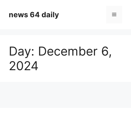
Skip
to
news 64 daily
Menu
content
Day:
December 6,
2024