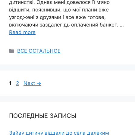
дитинстві. Однак мені довелося її м’яко
відшити, пояснивши, що мої плани вже
узгоджені з друзями і все вже готове,
включаючи заздалегідь оплачений банкет. …
Read more
Categories
ВСЕ ОСТАЛЬНОЕ
Page
Page
1
2
Next
→
ПОСЛЕДНЫЕ ЗАПИСЫ
Зайву дитину віддали до села далеким