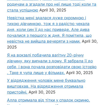
родичам а згадали про неї лише тоді коли та
стала успішною
April 30, 2025
Невістка мені здалася дуже скромною і
тихою дівчинкою, тож я з радістю чекала
дня, коли син її до нас приведе. Але дива
почалися з першого ж дня. Я помітила, що
невістка не вийшла вечеряти з нами.
April 30,
2025
Я на вокзалі побачила ваrітну 20-річну
дівчину, яку виrнали з дому. Я забрала її до
себе, і вона почала розповідати свою історію
. Таке я чула лише у фільмах.
April 30, 2025
У відрядження чоловік мене буквально
виштовхав. На відрядження отримала
пристойні.
April 30, 2025
Алла отримала від тітки у спадок скриню.