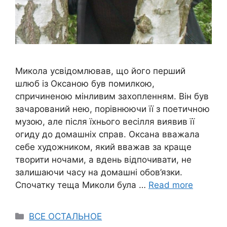
Микола усвідомлював, що його перший
шлюб із Оксаною був помилкою,
спричиненою мінливим захопленням. Він був
зачарований нею, порівнюючи її з поетичною
музою, але після їхнього весілля виявив її
огиду до домашніх справ. Оксана вважала
себе художником, який вважав за краще
творити ночами, а вдень відпочивати, не
залишаючи часу на домашні обов’язки.
Спочатку теща Миколи була …
Read more
Categories
ВСЕ ОСТАЛЬНОЕ