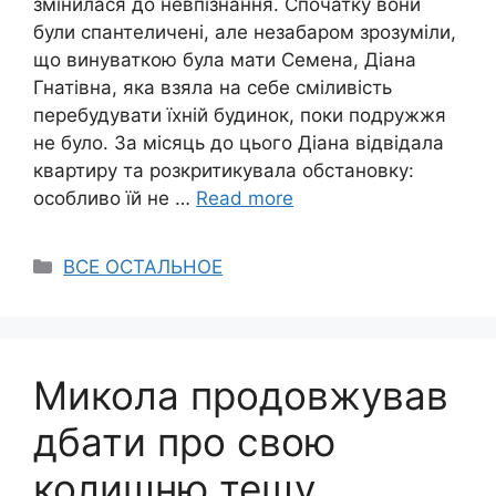
змінилася до невпізнання. Спочатку вони
були спантеличені, але незабаром зрозуміли,
що винуваткою була мати Семена, Діана
Гнатівна, яка взяла на себе сміливість
перебудувати їхній будинок, поки подружжя
не було. За місяць до цього Діана відвідала
квартиру та розкритикувала обстановку:
особливо їй не …
Read more
Categories
ВСЕ ОСТАЛЬНОЕ
Микола продовжував
дбати про свою
колишню тещу,