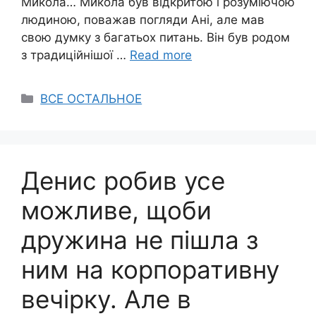
Микола… Микола був відкритою і розуміючою
людиною, поважав погляди Ані, але мав
свою думку з багатьох питань. Він був родом
з традиційнішої …
Read more
Categories
ВСЕ ОСТАЛЬНОЕ
Денис робив усе
можливе, щоби
дружина не пішла з
ним на корпоративну
вечірку. Але в