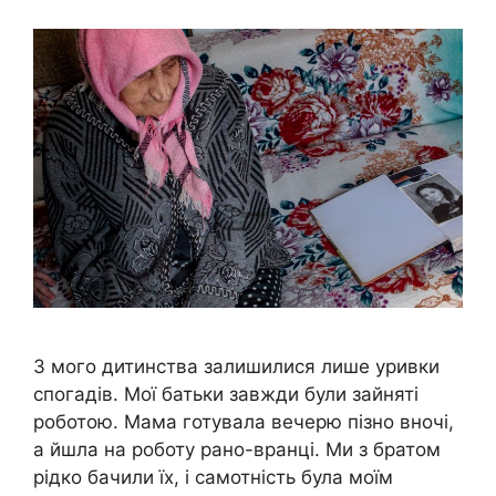
З мого дитинства залишилися лише уривки
спогадів. Мої батьки завжди були зайняті
роботою. Мама готувала вечерю пізно вночі,
а йшла на роботу рано-вранці. Ми з братом
рідко бачили їх, і самотність була моїм