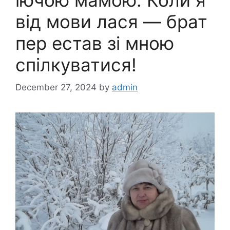
від мови лася — брат
пер естав зі мною
спілкуватися!
December 27, 2024
by
admin