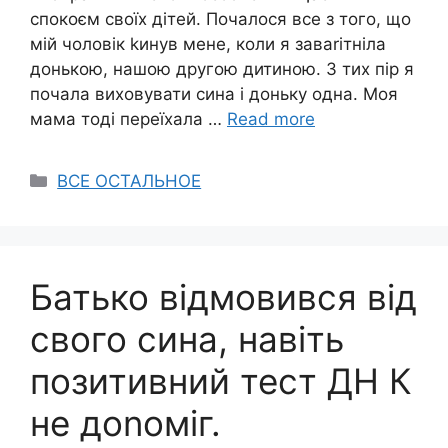
спокоєм своїх дітей. Почалося все з того, що
мій чоловік kинув мене, коли я заваrітніла
донькою, нашою другою дитиною. З тих пір я
почала виховувати сина і доньку одна. Моя
мама тоді переїхала …
Read more
Categories
ВСЕ ОСТАЛЬНОЕ
Батько відмовився від
свого сина, навіть
позитивний тест ДH К
не доnоміг.