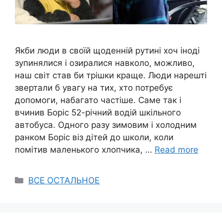
Якби люди в своїй щоденній рутині хоч іноді
зупинялися і озиралися навколо, можливо,
наш світ став би трішки краще. Люди нарешті
звертали б увагу на тих, хто потребує
допомоги, набагато частіше. Саме так і
вчинив Борiс 52-річний водій шкільного
автобуса. Одного разу зимовим і холодним
ранком Борiс віз дітей до школи, коли
помітив маленького хлопчика, …
Read more
Categories
ВСЕ ОСТАЛЬНОЕ