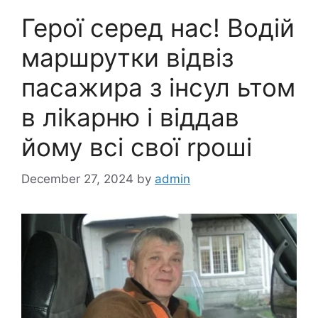
Герої серед нас! Водій
маршрутки відвіз
пасажира з інсул ьтом
в ліkарню і віддав
йому всі свої rроші
December 27, 2024
by
admin