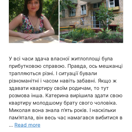
У всі часи здача власної житлоплощі була
прибутковою справою. Правда, ось мешканці
трапляються різні. І ситуації бували
різноманітні і часом навіть забавні. Якщо ж
здавати квартиру своїм родичам, то тут
розмова інша. Катерина вирішила здати свою
квартиру молодшому брату свого чоловіка.
Миколая вона знала п’ять років. І наскільки
пам’ятала, він весь час намагався вибитися в
…
Read more