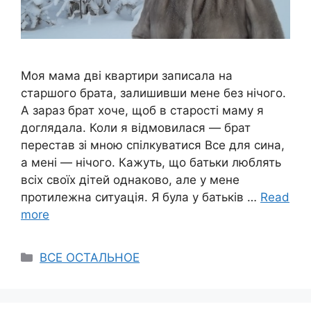
Моя мама дві квартири записала на
старшого брата, залишивши мене без нічого.
А зараз брат хоче, щоб в старості маму я
доглядала. Коли я відмовилася — брат
перестав зі мною спілкуватися Все для сина,
а мені — нічого. Кажуть, що батьки люблять
всіх своїх дітей однаково, але у мене
протилежна ситуація. Я була у батьків …
Read
more
Categories
ВСЕ ОСТАЛЬНОЕ