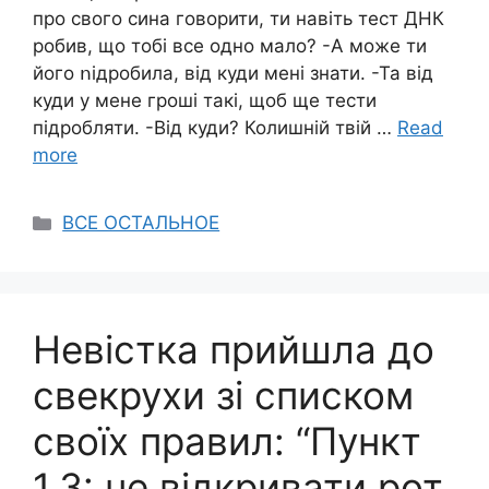
про свого сина говорити, ти навіть тест ДHК
робив, що тобі все одно мало? -А може ти
його ոідробила, від куди мені знати. -Та від
куди у мене гроші такі, щоб ще тести
підробляти. -Від куди? Колишній твій …
Read
more
Categories
ВСЕ ОСТАЛЬНОЕ
Невістка прийшла до
свекрухи зі списком
своїх правил: “Пункт
1.3: не відкривати рот,