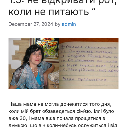
коли не питають ”
December 27, 2024
by
admin
Наша мама не могла дочекатися того дня,
коли мій брат обзаведеться сім’єю. Іллі було
вже 30, і мама вже почала прощатися з
думкою, що він коли-небудь одружиться і від