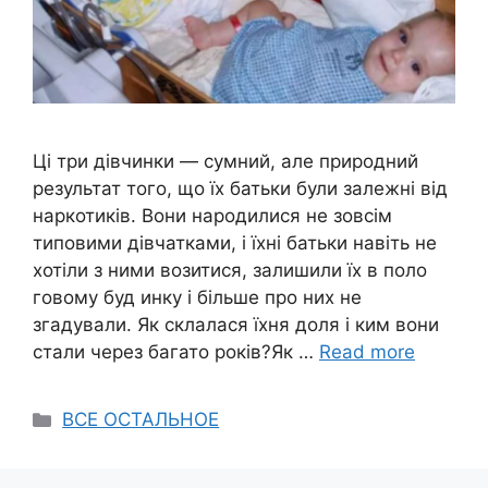
Ці три дівчинки — сумний, але природний
результат того, що їх батьки були залежні від
наркотиків. Вони народилися не зовсім
типовими дівчатками, і їхні батьки навіть не
хотіли з ними возитися, залишили їх в поло
говому буд инку і більше про них не
згадували. Як склалася їхня доля і ким вони
стали через багато років?Як …
Read more
Categories
ВСЕ ОСТАЛЬНОЕ