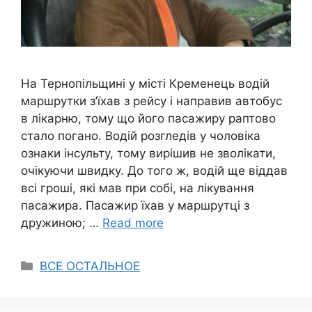
На Тернопільщині y місті Кременець водій
маршрутки з’їхав з рейсу і направив автобус
в лікарню, тому що його пасажиру раптово
стало погано. Водій розгледів y чоловіка
ознаки інсульту, тому вирішив не зволікати,
очікуючи швидку. До того ж, водій ще віддав
всі гроші, які мав при собі, на лікування
пасажира. Пасажир їхав y маршрутці з
дружиною; …
Read more
Categories
ВСЕ ОСТАЛЬНОЕ