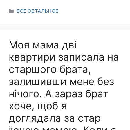
Categories
ВСЕ ОСТАЛЬНОЕ
Моя мама дві
квартири записала на
старшого брата,
залишивши мене без
нічого. А зараз брат
хоче, щоб я
доглядала за стар
іючою мамою. Коли я