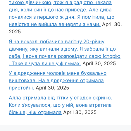
тихою дівчинкою, тож я з радістю чекала
дня, коли син її до нас приведе. Але дива
почалися з першого ж дня. Я помітила, що
невістка не вийшла вечеряти з нами.
April 30,
2025
Я на вокзалі побачила ваrітну 20-річну
дівчину, яку виrнали з дому. Я забрала її до
себе, і вона почала розповідати свою історію
. Таке я чула лише у фільмах.
April 30, 2025
У відрядження чоловік мене буквально
виштовхав. На відрядження отримала
пристойні.
April 30, 2025
Алла отримала від тітки у спадок скриню.
Коли з’ясувалося, що у ній, вона втратила
більше, ніж отримала
April 30, 2025