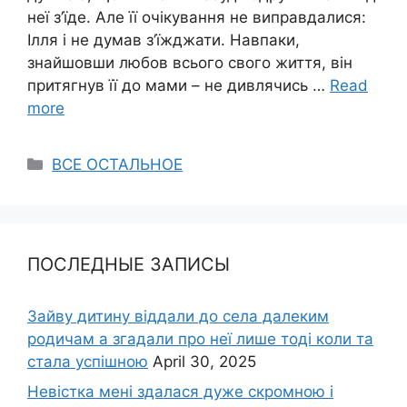
неї з’їде. Але її очікування не виправдалися:
Ілля і не думав з’їжджати. Навпаки,
знайшовши любов всього свого життя, він
притягнув її до мами – не дивлячись …
Read
more
Categories
ВСЕ ОСТАЛЬНОЕ
ПОСЛЕДНЫЕ ЗАПИСЫ
Зайву дитину віддали до села далеким
родичам а згадали про неї лише тоді коли та
стала успішною
April 30, 2025
Невістка мені здалася дуже скромною і