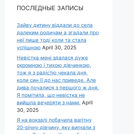
ПОСЛЕДНЫЕ ЗАПИСЫ
Зайву дитину віддали до села
далеким родичам а згадали про
неї лише тоді коли та стала
успішною
April 30, 2025
Невістка мені здалася дуже
скромною і тихою дівчинкою,
тож я з радістю чекала дня,
коли син її до нас приведе. Але
дива почалися з першого ж дня.
Я помітила, що невістка не
вийшла вечеряти з нами.
April
30, 2025
Я на вокзалі побачила ваrітну
20-річну дівчину, яку виrнали з