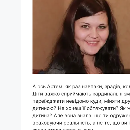
А ось Артем, як раз навпаки, зрадів, к
Діти важко сприймають кардинальні зм
переїжджати невідомо куди, міняти друз
дитиною? Не хочеш її обтяжувати? Як 
дитина? Але вона знала, що ти одружени
враховуючи реальність, а не те, що ви 