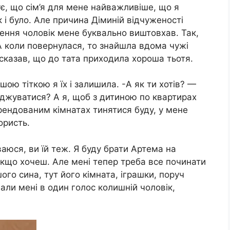
ує, що сім’я для мене найважливіше, що я
к і було. Але причина Діминій відчуженості
ження чоловік мене буквально виштовхав. Так,
А коли повернулася, то знайшла вдома чужі
 сказав, що до тата приходила хороша тьотя.
ою тіткою я їх і залишила. -А як ти хотів? —
оджуватися? А я, щоб з дитиною по квартирах
рендованим кімнатах тинятися буду, у мене
ористь.
ваюся, ви їй теж. Я буду брати Артема на
 якщо хочеш. Але мені тепер треба все починати
ого сина, тут його кімната, іграшки, поруч
али мені в один голос колишній чоловік,