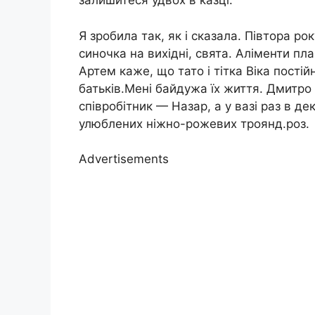
залишитеся удвох в казці.
Я зробила так, як і сказала. Півтора р
синочка на вихідні, свята. Аліменти пла
Артем каже, що тато і тітка Віка пості
батьків.Мені байдужа їх життя. Дмитро 
співробітник — Назар, а у вазі раз в де
улюблених ніжно-рожевих троянд.роз.
Advertisements