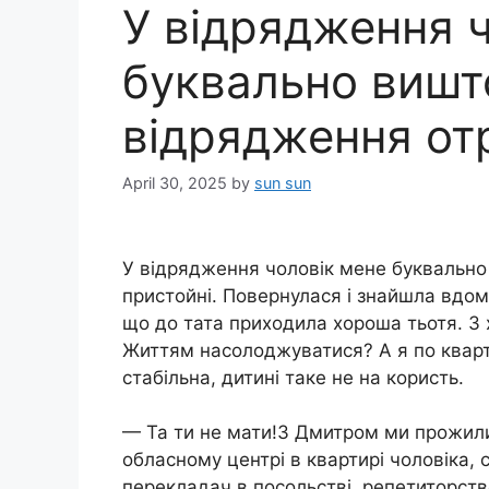
У відрядження 
буквально вишт
відрядження от
April 30, 2025
by
sun sun
У відрядження чоловік мене буквальн
пристойні. Повернулася і знайшла вдома
що до тата приходила хороша тьотя. З х
Життям насолоджуватися? А я по кварт
стабільна, дитині таке не на користь.
— Та ти не мати!З Дмитром ми прожили
обласному центрі в квартирі чоловіка, 
перекладач в посольстві, репетиторст