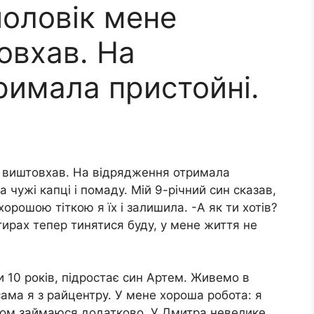
чоловік мене
овхав. На
римала пристойні.
о виштовхав. На відрядження отримала
 чужі капці і помаду. Мій 9-річний син сказав,
орошою тіткою я їх і залишила. -А як ти хотів?
ирах тепер тинятися буду, у мене життя не
 10 років, підростає син Артем. Живемо в
сама я з райцентру. У мене хороша робота: я
вом займаюся додатково. У Дмитра невелике