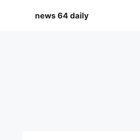
Skip
to
news 64 daily
content