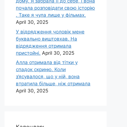
дому. Я забрала її до себе, і вона
почала розповідати свою історію
. Таке я чула лише у фільмах.
April 30, 2025
У відрядження чоловік мене
буквально виштовхав. На
відрядження отримала
пристойні.
April 30, 2025
Алла отримала від тітки у
спадок скриню. Коли
з’ясувалося, що у ній, вона
втратила більше, ніж отримала
April 30, 2025