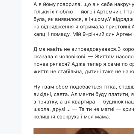
А я йому говорила, що він себе накруч
тільки їх люблю — його і Артемчик. І та
була, як виявилося, в іншому.У відряд
на відрядження я отримала пристойні.
капці і помаду. Мій 9-річний син Артем
Діма навіть не виправдовувався.З хорош
сказала я чоловікові. — Життям насол
поневірялася? Адже тепер я саме по о
життя не стабільна, дитині таке не на к
Ну і вам обом подобається тітка, споді
вихідні, свята. Аліменти буду платити,
з початку, а ця квартира — будинок наш
школа, друзі … — Та ти не мати! — крич
колишня свекруха і моя мама.