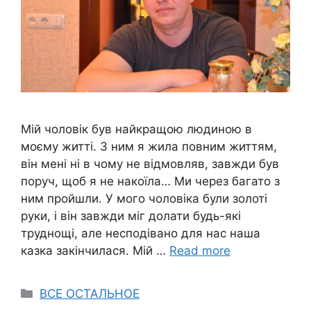
Мій чоловік був найкращою людиною в
моєму житті. З ним я жила повним життям,
він мені ні в чому не відмовляв, завжди був
поруч, щоб я не накоїла… Ми через багато з
ним пройшли. У мого чоловіка були золоті
руки, і він завжди міг долати будь-які
труднощі, але несподівано для нас наша
казка закінчилася. Мій …
Read more
Categories
ВСЕ ОСТАЛЬНОЕ