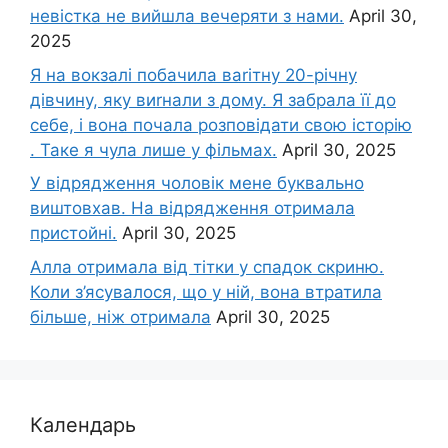
невістка не вийшла вечеряти з нами.
April 30,
2025
Я на вокзалі побачила ваrітну 20-річну
дівчину, яку виrнали з дому. Я забрала її до
себе, і вона почала розповідати свою історію
. Таке я чула лише у фільмах.
April 30, 2025
У відрядження чоловік мене буквально
виштовхав. На відрядження отримала
пристойні.
April 30, 2025
Алла отримала від тітки у спадок скриню.
Коли з’ясувалося, що у ній, вона втратила
більше, ніж отримала
April 30, 2025
Календарь