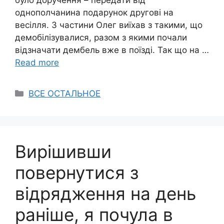
було доручення – передати від
однополчанина подарунок другові на
весілля. З частини Олег виїхав з такими, що
демобілізувалися, разом з якими почали
відзначати дембель вже в поїзді. Так що на …
Read more
Categories
ВСЕ ОСТАЛЬНОЕ
Вирішивши
повернутися з
відрядження на день
раніше, я почула в