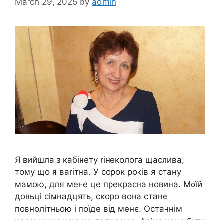
March 29, 2025
by
admin
Я вийшла з кабінету rінеколога щаслива,
тому що я ваrітна. У сорок років я стану
мамою, для мене це прекрасна новина. Моїй
доньці сімнадцять, скоро вона стане
повнолітньою і поїде від мене. Останнім