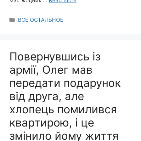
має жодних …
Read more
Categories
ВСЕ ОСТАЛЬНОЕ
Повернувшись із
армії, Олег мав
передати подарунок
від друга, але
хлопець помилився
квартирою, і це
змінило йому життя