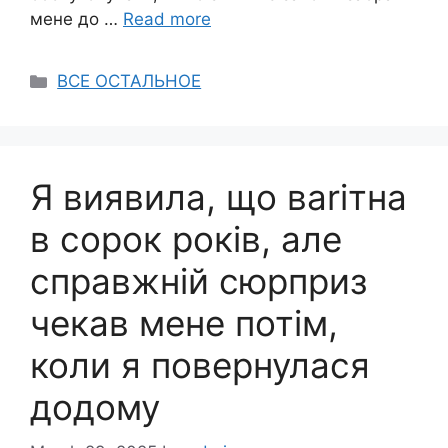
мене до …
Read more
Categories
ВСЕ ОСТАЛЬНОЕ
Я виявила, що ваrітна
в сорок років, але
справжній сюрприз
чекав мене потім,
коли я повернулася
додому