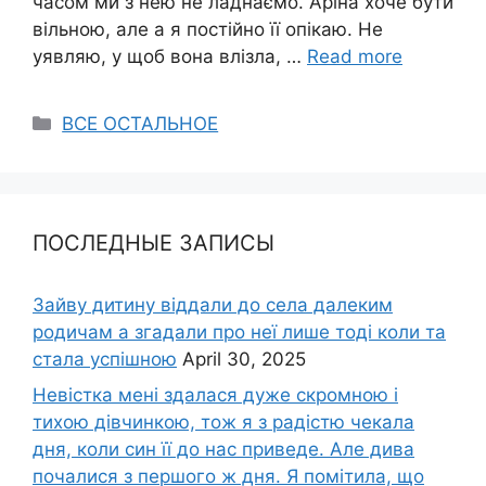
часом ми з нею не ладнаємо. Аріна хоче бути
вільною, але а я постійно її опікаю. Не
уявляю, у щоб вона влізла, …
Read more
Categories
ВСЕ ОСТАЛЬНОЕ
ПОСЛЕДНЫЕ ЗАПИСЫ
Зайву дитину віддали до села далеким
родичам а згадали про неї лише тоді коли та
стала успішною
April 30, 2025
Невістка мені здалася дуже скромною і
тихою дівчинкою, тож я з радістю чекала
дня, коли син її до нас приведе. Але дива
почалися з першого ж дня. Я помітила, що