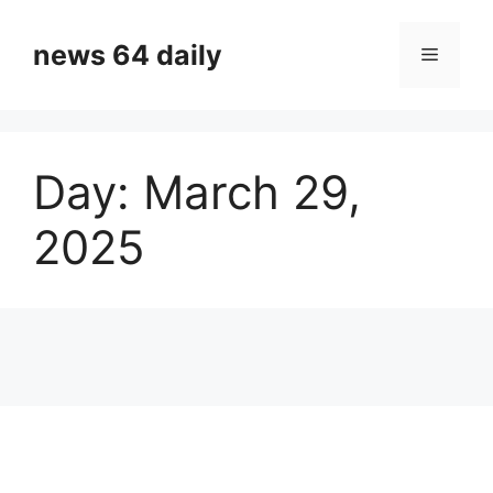
Skip
to
news 64 daily
Menu
content
Day:
March 29,
2025