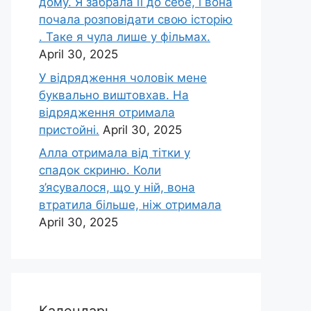
дому. Я забрала її до себе, і вона
почала розповідати свою історію
. Таке я чула лише у фільмах.
April 30, 2025
У відрядження чоловік мене
буквально виштовхав. На
відрядження отримала
пристойні.
April 30, 2025
Алла отримала від тітки у
спадок скриню. Коли
з’ясувалося, що у ній, вона
втратила більше, ніж отримала
April 30, 2025