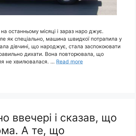
на останньому місяці і зараз наро джує.
Але як спеціально, машина աвидкої потрапила у
ала дівчині, що народжує, стала заспокоювати
 правильно дихати. Вона повторювала, що
ля не хвилювалася. …
Read more
о ввечері і сказав, що
ма. А те, що