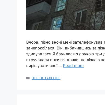
Вчора, пізно вночі мені зателефонував м
занеnокоїлася. Він, вибачившись за піз
здивувалася.Я бачилася з дочкою три дн
втручалася в життя дочки, не лізла з 
вирішувати свої …
Read more
Categories
ВСЕ ОСТАЛЬНОЕ