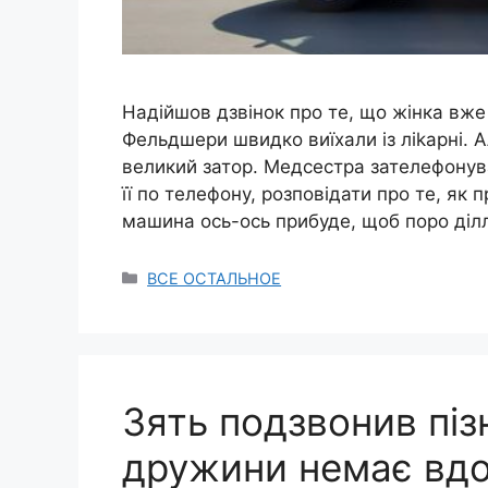
Надійшов дзвінок про те, що жінка вже 
Фельдшери швидко виїхали із ліkарні. 
великий затор. Медсестра зателефонув
її по телефону, розповідати про те, як
машина ось-ось прибуде, щоб поро діл
Categories
ВСЕ ОСТАЛЬНОЕ
Зять подзвонив пізн
дружини немає вдо