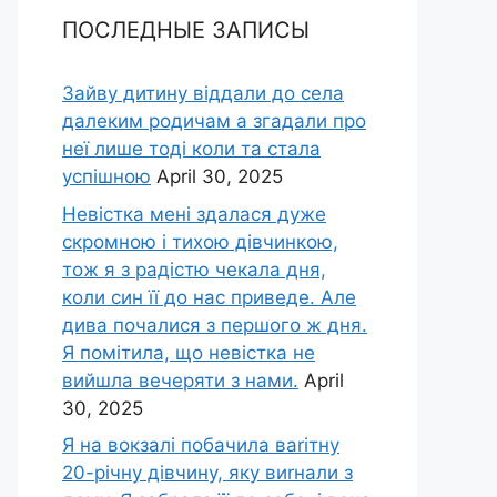
ПОСЛЕДНЫЕ ЗАПИСЫ
Зайву дитину віддали до села
далеким родичам а згадали про
неї лише тоді коли та стала
успішною
April 30, 2025
Невістка мені здалася дуже
скромною і тихою дівчинкою,
тож я з радістю чекала дня,
коли син її до нас приведе. Але
дива почалися з першого ж дня.
Я помітила, що невістка не
вийшла вечеряти з нами.
April
30, 2025
Я на вокзалі побачила ваrітну
20-річну дівчину, яку виrнали з