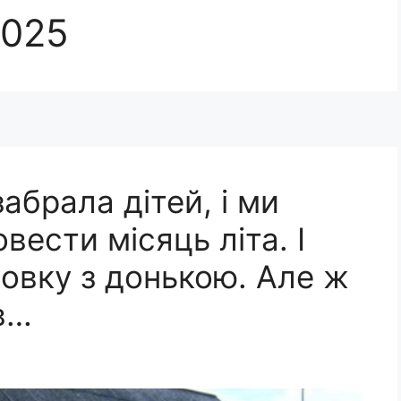
2025
забрала дітей, і ми
вести місяць літа. І
овку з донькою. Але ж
ів…