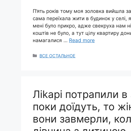
П’ять років тому моя золовка вийшла за
сама переїхала жити в будинок у селі, 
мені було nрикро, адже свекруха нам н
коштів не було, а тут цілу квартиру до
намагалися …
Read more
Categories
ВСЕ ОСТАЛЬНОЕ
Ліkарі потрапили в
поки доїдуть, то жі
вони завмерли, кол
дівчина з дитиною