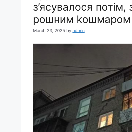
з’ясувалося потім,
рошним kошмаром
March 23, 2025
by
admin