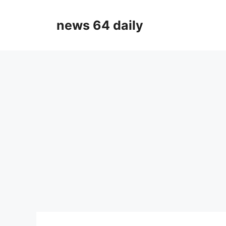
Skip
to
news 64 daily
content