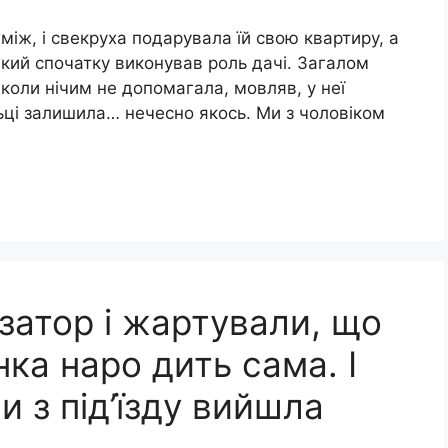
між, і свекруха подарувала їй свою квартиру, а
який спочатку виконував роль дачі. Загалом
іколи нічим не допомагала, мовляв, у неї
ньці залишила… нечесно якось. Ми з чоловіком
 затор і жартували, що
нка наро дить сама. І
и з під’їзду вийшла