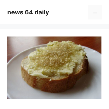
Skip
to
news 64 daily
Menu
content