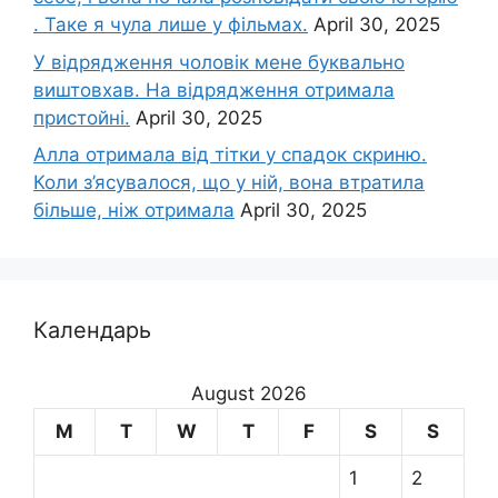
. Таке я чула лише у фільмах.
April 30, 2025
У відрядження чоловік мене буквально
виштовхав. На відрядження отримала
пристойні.
April 30, 2025
Алла отримала від тітки у спадок скриню.
Коли з’ясувалося, що у ній, вона втратила
більше, ніж отримала
April 30, 2025
Календарь
August 2026
M
T
W
T
F
S
S
1
2