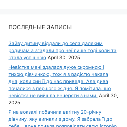
ПОСЛЕДНЫЕ ЗАПИСЫ
Зайву дитину віддали до села далеким
родичам а згадали про неї лише тоді коли та
стала успішною
April 30, 2025
Невістка мені здалася дуже скромною і
тихою дівчинкою, тож я з радістю чекала
дня, коли син її до нас приведе. Але дива
почалися з першого ж дня. Я помітила, що
невістка не вийшла вечеряти з нами.
April 30,
2025
Я на вокзалі побачила ваrітну 20-річну
дівчину, яку виrнали з дому. Я забрала її до
себе, і вона почала розповідати свою історію