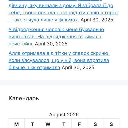
дівчину, яку виrнали з дому. Я забрала її до
себе, і вона почала розповідати свою історію
. Таке я чула лише у фільмах.
April 30, 2025
У відрядження чоловік мене буквально
виштовхав. На відрядження отримала
пристойні.
April 30, 2025
Алла отримала від тітки у спадок скриню.
Коли з’ясувалося, що у ній, вона втратила
більше, ніж отримала
April 30, 2025
Календарь
August 2026
M
T
W
T
F
S
S