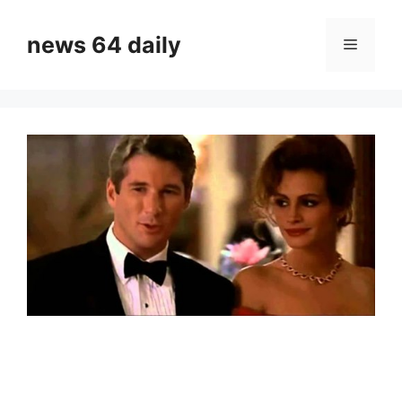
Skip
to
news 64 daily
Menu
content