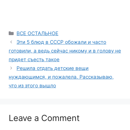
Categories
ВСЕ ОСТАЛЬНОЕ
Эти 5 блюд в СССР обожали и часто
готовили, а ведь сейчас никому и в голову не
придет съесть такое
Решила отдать детские вещи
нуждающимся, и пожалела. Рассказываю,
что из этого вышло
Leave a Comment