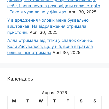
себе, і вона почала розповідати свою історію
. Таке я чула лише у фільмах.
April 30, 2025
У відрядження чоловік мене буквально
виштовхав. На відрядження отримала
пристойні.
April 30, 2025
Алла отримала від тітки у спадок скриню.
Коли з’ясувалося, що у ній, вона втратила
більше, ніж отримала
April 30, 2025
Календарь
August 2026
M
T
W
T
F
S
S