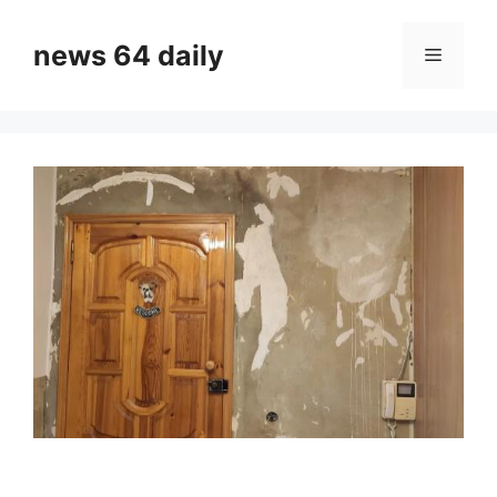
Skip
to
news 64 daily
Menu
content