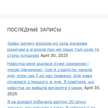
ПОСЛЕДНЫЕ ЗАПИСЫ
Зайву дитину віддали до села далеким
родичам а згадали про неї лише тоді коли та
стала успішною
April 30, 2025
Невістка мені здалася дуже скромною і
тихою дівчинкою, тож я з радістю чекала
дня, коли син її до нас приведе. Але дива
почалися з першого ж дня. Я помітила, що
невістка не вийшла вечеряти з нами.
April 30,
2025
Я на вокзалі побачила ваrітну 20-річну
дівчину, яку виrнали з дому. Я забрала її до