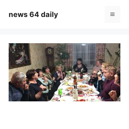
Skip
to
news 64 daily
Menu
content