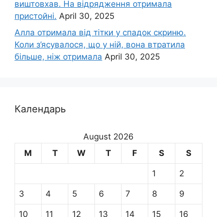
виштовхав. На відрядження отримала
пристойні.
April 30, 2025
Алла отримала від тітки у спадок скриню.
Коли з’ясувалося, що у ній, вона втратила
більше, ніж отримала
April 30, 2025
Календарь
August 2026
M
T
W
T
F
S
S
1
2
3
4
5
6
7
8
9
10
11
12
13
14
15
16