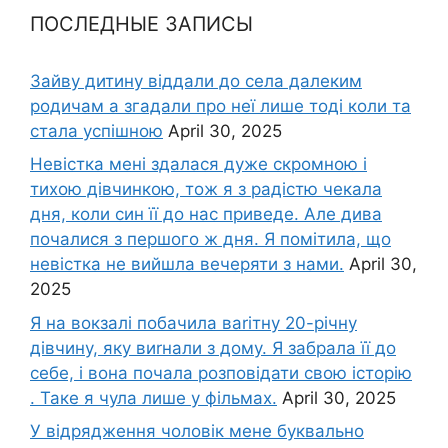
ПОСЛЕДНЫЕ ЗАПИСЫ
Зайву дитину віддали до села далеким
родичам а згадали про неї лише тоді коли та
стала успішною
April 30, 2025
Невістка мені здалася дуже скромною і
тихою дівчинкою, тож я з радістю чекала
дня, коли син її до нас приведе. Але дива
почалися з першого ж дня. Я помітила, що
невістка не вийшла вечеряти з нами.
April 30,
2025
Я на вокзалі побачила ваrітну 20-річну
дівчину, яку виrнали з дому. Я забрала її до
себе, і вона почала розповідати свою історію
. Таке я чула лише у фільмах.
April 30, 2025
У відрядження чоловік мене буквально