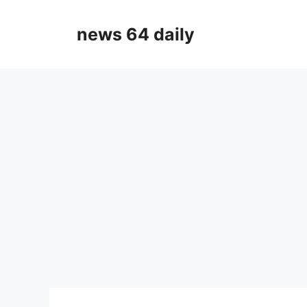
Skip
to
news 64 daily
content