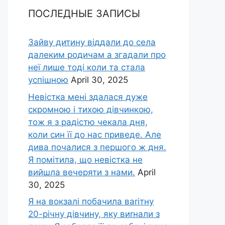
ПОСЛЕДНЫЕ ЗАПИСЫ
Зайву дитину віддали до села
далеким родичам а згадали про
неї лише тоді коли та стала
успішною
April 30, 2025
Невістка мені здалася дуже
скромною і тихою дівчинкою,
тож я з радістю чекала дня,
коли син її до нас приведе. Але
дива почалися з першого ж дня.
Я помітила, що невістка не
вийшла вечеряти з нами.
April
30, 2025
Я на вокзалі побачила ваrітну
20-річну дівчину, яку виrнали з