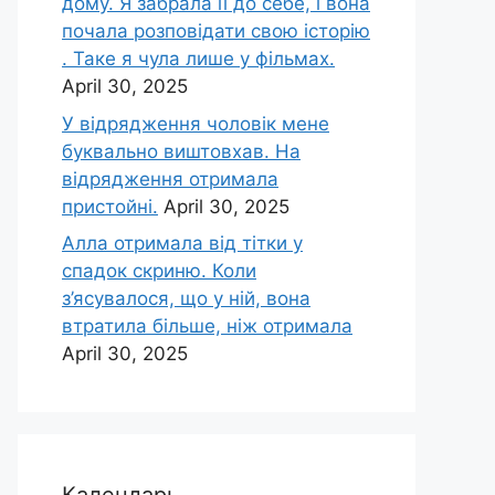
дому. Я забрала її до себе, і вона
почала розповідати свою історію
. Таке я чула лише у фільмах.
April 30, 2025
У відрядження чоловік мене
буквально виштовхав. На
відрядження отримала
пристойні.
April 30, 2025
Алла отримала від тітки у
спадок скриню. Коли
з’ясувалося, що у ній, вона
втратила більше, ніж отримала
April 30, 2025