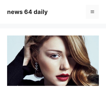
Skip
to
news 64 daily
Menu
content