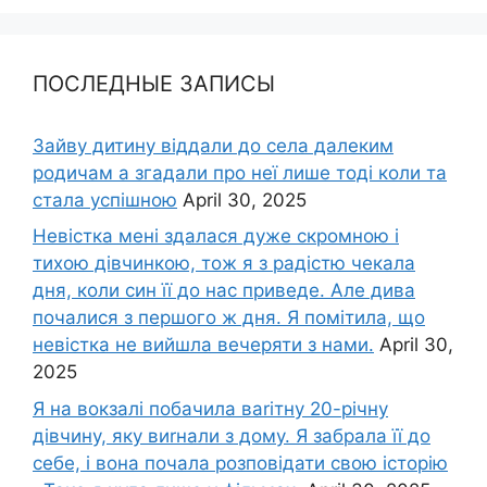
ПОСЛЕДНЫЕ ЗАПИСЫ
Зайву дитину віддали до села далеким
родичам а згадали про неї лише тоді коли та
стала успішною
April 30, 2025
Невістка мені здалася дуже скромною і
тихою дівчинкою, тож я з радістю чекала
дня, коли син її до нас приведе. Але дива
почалися з першого ж дня. Я помітила, що
невістка не вийшла вечеряти з нами.
April 30,
2025
Я на вокзалі побачила ваrітну 20-річну
дівчину, яку виrнали з дому. Я забрала її до
себе, і вона почала розповідати свою історію