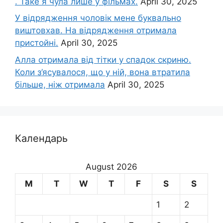
. Таке я чула лише у фільмах.
April 30, 2025
У відрядження чоловік мене буквально
виштовхав. На відрядження отримала
пристойні.
April 30, 2025
Алла отримала від тітки у спадок скриню.
Коли з’ясувалося, що у ній, вона втратила
більше, ніж отримала
April 30, 2025
Календарь
August 2026
M
T
W
T
F
S
S
1
2