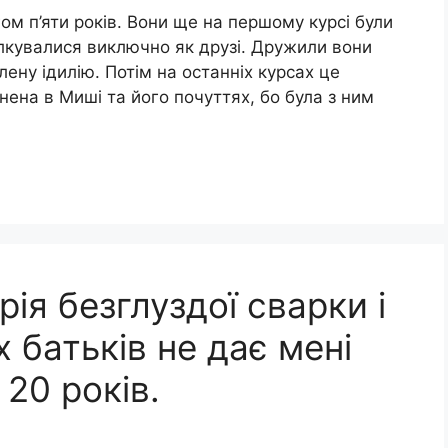
ом п’яти років. Вони ще на першому курсі були
ілкувалися виключно як друзі. Дружили вони
ену ідилію. Потім на останніх курсах це
нена в Миші та його почуттях, бо була з ним
ія безглуздої сварки і
 батьків не дає мені
20 років.