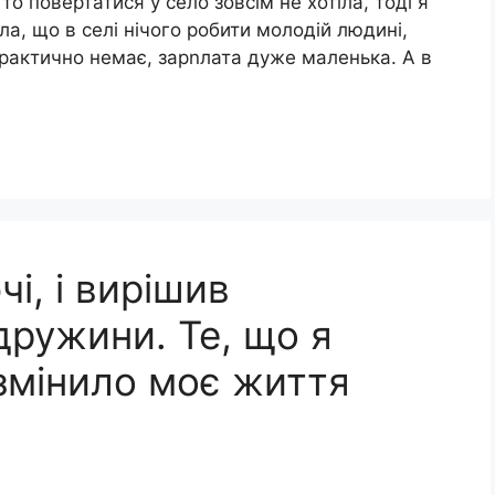
то повертатися у село зовсім не хотіла, тоді я
а, що в селі нічого робити молодій людині,
практично немає, зарnлата дуже маленька. А в
чі, і вирішив
дружини. Те, що я
 змінило моє життя