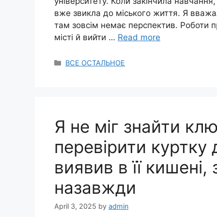
університету. Коли закінчила навчання, 
вже звикла до міського життя. Я вважал
там зовсім немає перспектив. Роботи 
місті й вийти …
Read more
Categories
ВСЕ ОСТАЛЬНОЕ
Я не міг знайти клю
перевірити куртку 
виявив в її кишені,
назавжди
April 3, 2025
by
admin