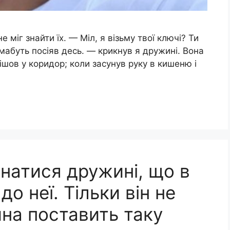
е міг знайти їх. — Міл, я візьму твої ключі? Ти
, мабуть посіяв десь. — крикнув я дружині. Вона
пішов у коридор; коли засунув руку в кишеню і
знатися дружині, що в
 до неї. Тільки він не
на поставить таку