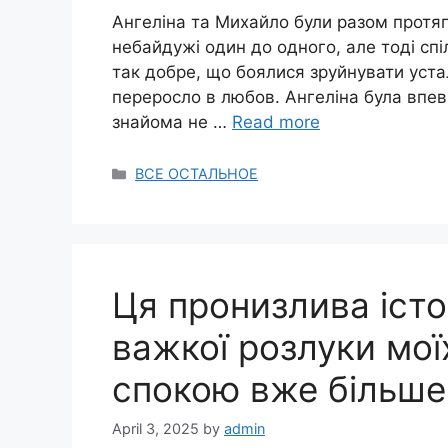
Ангеліна та Михайло були разом протяг
небайдужі один до одного, але тоді сп
так добре, що боялися зруйнувати устал
переросло в любов. Ангеліна була впев
знайома не …
Read more
Categories
ВСЕ ОСТАЛЬНОЕ
Ця пронизлива істор
важкої розлуки моїх
спокою вже більше 
April 3, 2025
by
admin