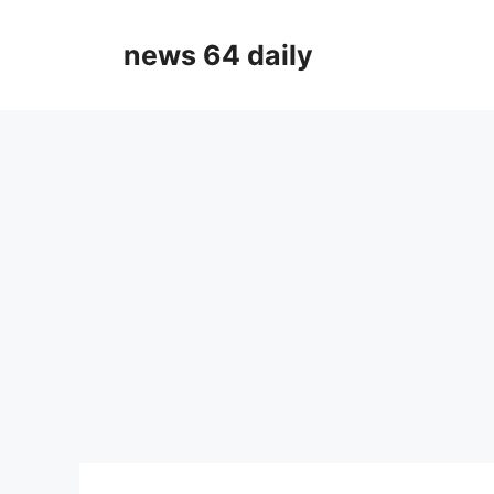
Skip
to
news 64 daily
content