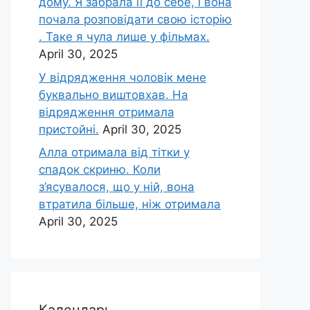
дому. Я забрала її до себе, і вона
почала розповідати свою історію
. Таке я чула лише у фільмах.
April 30, 2025
У відрядження чоловік мене
буквально виштовхав. На
відрядження отримала
пристойні.
April 30, 2025
Алла отримала від тітки у
спадок скриню. Коли
з’ясувалося, що у ній, вона
втратила більше, ніж отримала
April 30, 2025