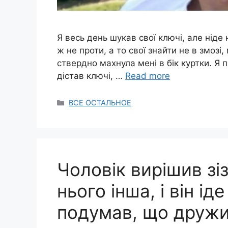
Я весь день шукав свої ключі, але ніде н
ж не проти, а то свої знайти не в змозі
ствердно махнула мені в бік куртки. Я 
дістав ключі, …
Read more
Categories
ВСЕ ОСТАЛЬНОЕ
Чоловік вирішив зі
нього інша, і він іде
подумав, що дружи