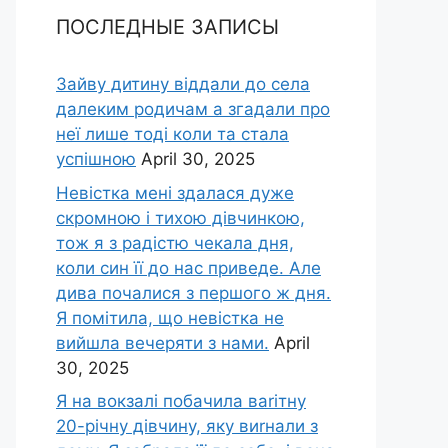
ПОСЛЕДНЫЕ ЗАПИСЫ
Зайву дитину віддали до села
далеким родичам а згадали про
неї лише тоді коли та стала
успішною
April 30, 2025
Невістка мені здалася дуже
скромною і тихою дівчинкою,
тож я з радістю чекала дня,
коли син її до нас приведе. Але
дива почалися з першого ж дня.
Я помітила, що невістка не
вийшла вечеряти з нами.
April
30, 2025
Я на вокзалі побачила ваrітну
20-річну дівчину, яку виrнали з