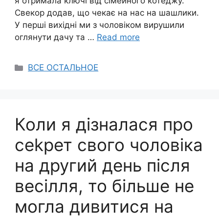
я отримала ключі від сімейного котеджу.
Свекор додав, що чекає на нас на шашлики.
У перші вихідні ми з чоловіком вирушили
оглянути дачу та …
Read more
Categories
ВСЕ ОСТАЛЬНОЕ
Коли я дізналася про
сеkрет свого чоловіка
на другий день після
весілля, то більше не
могла дивитися на