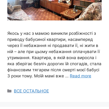
Якось у нас з мамою виникли розбіжності з
приводу бабусиної квартири, насамперед
через її небажання ні продавати її, ні жити в
ній – але при цьому небажання оплачувати її
утримання. Квартира, в якій вона виросла і
яка зберігає безліч дорогих їй спогадів, стала
фінансовим тягарем після смерті моєї бабусі
3 роки тому. Моїй мамі вже …
Read more
Categories
ВСЕ ОСТАЛЬНОЕ