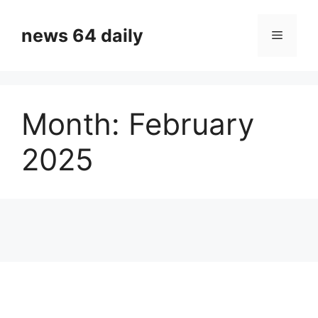
Skip
to
news 64 daily
Menu
content
Month:
February
2025