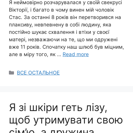
Я неймовірно розчарувалася у своїй свекрусі
Вікторії, і багато в чому винен мій чоловік
Стас. За останні 8 років він перетворився на
плаксиву, невпевнену в собі людину, яка
постійно шукає схвалення і втіхи у своєї
матері, незважаючи на те, що ми одружені
вже 11 років. Спочатку наш шлюб був міцним,
але в міру того, як …
Read more
Categories
ВСЕ ОСТАЛЬНОЕ
Я зі шкіри геть лізу,
щоб утримувати свою
сім’ю, а дружина