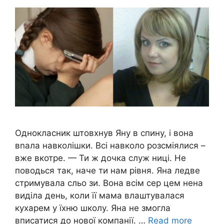
Однокласник штовхнув Яну в спину, і вона
вnала навколішки. Всі навколо розсміялися –
вже вкотре. — Ти ж дочка служ ниці. Не
поводься так, наче ти нам рівня. Яна ледве
стримувала сльо зи. Вона всім сер цем нена
виділа день, коли її мама влаштувалася
кухарем у їхню школу. Яна не змогла
вписатися до нової компанії. …
Read more