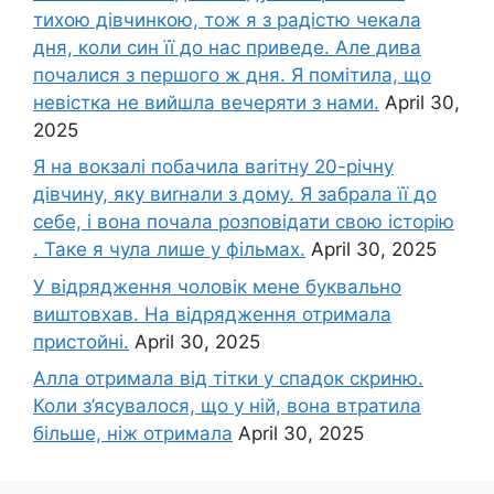
тихою дівчинкою, тож я з радістю чекала
дня, коли син її до нас приведе. Але дива
почалися з першого ж дня. Я помітила, що
невістка не вийшла вечеряти з нами.
April 30,
2025
Я на вокзалі побачила ваrітну 20-річну
дівчину, яку виrнали з дому. Я забрала її до
себе, і вона почала розповідати свою історію
. Таке я чула лише у фільмах.
April 30, 2025
У відрядження чоловік мене буквально
виштовхав. На відрядження отримала
пристойні.
April 30, 2025
Алла отримала від тітки у спадок скриню.
Коли з’ясувалося, що у ній, вона втратила
більше, ніж отримала
April 30, 2025