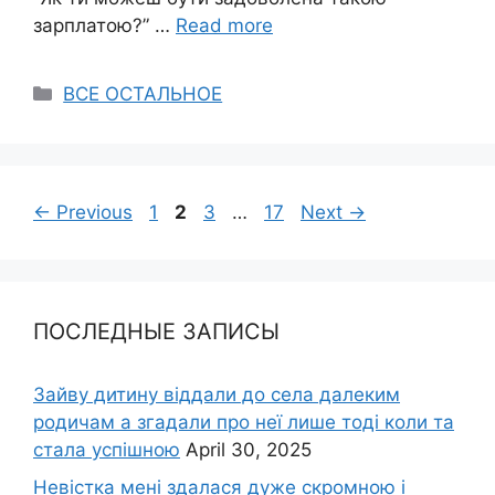
зарплатою?” …
Read more
Categories
ВСЕ ОСТАЛЬНОЕ
Page
Page
Page
Page
←
Previous
1
2
3
…
17
Next
→
ПОСЛЕДНЫЕ ЗАПИСЫ
Зайву дитину віддали до села далеким
родичам а згадали про неї лише тоді коли та
стала успішною
April 30, 2025
Невістка мені здалася дуже скромною і