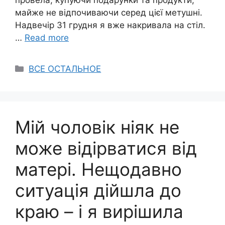
провела, купуючи подарунки та продукти,
майже не відпочиваючи серед цієї метушні.
Надвечір 31 грудня я вже накривала на стіл.
…
Read more
Categories
ВСЕ ОСТАЛЬНОЕ
Мій чоловік ніяк не
може відірватися від
матері. Нещодавно
ситуація дійшла до
краю – і я вирішила