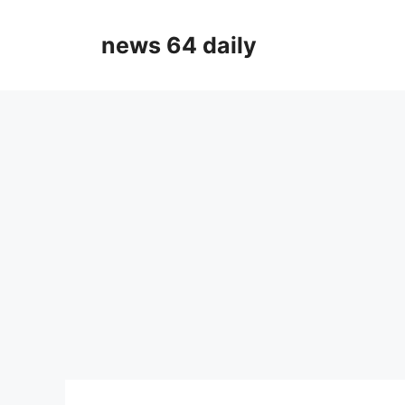
Skip
to
news 64 daily
content