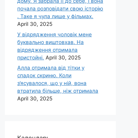
дому. Я забрала її до себе, і вона
почала розповідати свою історію
. Таке я чула лише у фільмах.
April 30, 2025
У відрядження чоловік мене
буквально виштовхав. На
відрядження отримала
пристойні.
April 30, 2025
Алла отримала від тітки у
спадок скриню. Коли
з’ясувалося, що у ній, вона
втратила більше, ніж отримала
April 30, 2025