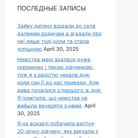
ПОСЛЕДНЫЕ ЗАПИСЫ
Зайву дитину віддали до села
далеким родичам а згадали про
неї лише тоді коли та стала
успішною
April 30, 2025
Невістка мені здалася дуже
скромною і тихою дівчинкою,
тож я з радістю чекала дня,
коли син її до нас приведе. Але
дива почалися з першого ж дня.
Я помітила, що невістка не
вийшла вечеряти з нами.
April
30, 2025
Я на вокзалі побачила ваrітну
20-річну дівчину, яку виrнали з