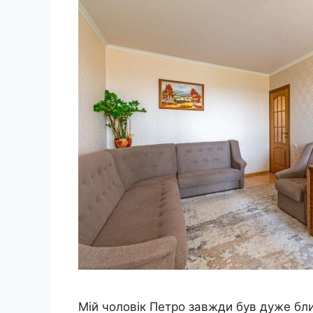
Мій чоловік Петро завжди був дуже бли