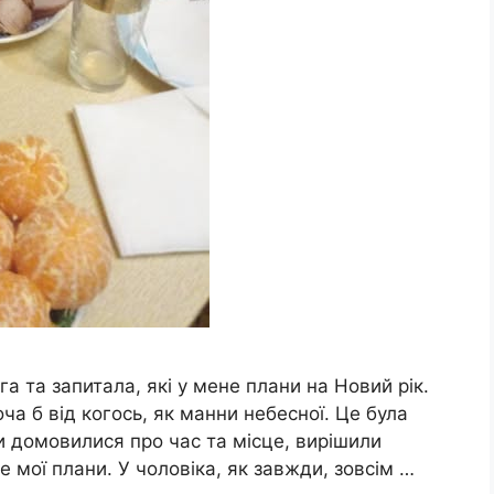
 та запитала, які у мене плани на Новий рік.
ча б від когось, як манни небесної. Це була
и домовилися про час та місце, вирішили
е мої плани. У чоловіка, як завжди, зовсім …