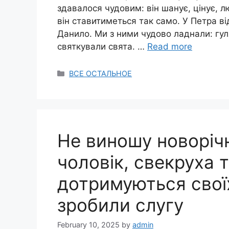
здавалося чудовим: він шанує, цінує, л
він ставитиметься так само. У Петра в
Данило. Ми з ними чудово ладнали: гул
святкували свята. …
Read more
Categories
ВСЕ ОСТАЛЬНОЕ
Не виношу новорічн
чоловік, свекруха т
дотримуються своїх
зробили слугу
February 10, 2025
by
admin