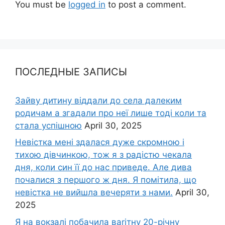
You must be
logged in
to post a comment.
ПОСЛЕДНЫЕ ЗАПИСЫ
Зайву дитину віддали до села далеким
родичам а згадали про неї лише тоді коли та
стала успішною
April 30, 2025
Невістка мені здалася дуже скромною і
тихою дівчинкою, тож я з радістю чекала
дня, коли син її до нас приведе. Але дива
почалися з першого ж дня. Я помітила, що
невістка не вийшла вечеряти з нами.
April 30,
2025
Я на вокзалі побачила ваrітну 20-річну