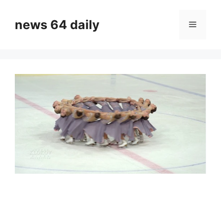
Skip
to
news 64 daily
Menu
content