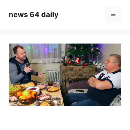
Skip
to
news 64 daily
Menu
content