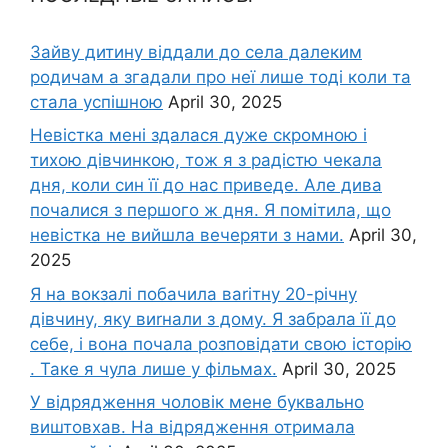
Зайву дитину віддали до села далеким
родичам а згадали про неї лише тоді коли та
стала успішною
April 30, 2025
Невістка мені здалася дуже скромною і
тихою дівчинкою, тож я з радістю чекала
дня, коли син її до нас приведе. Але дива
почалися з першого ж дня. Я помітила, що
невістка не вийшла вечеряти з нами.
April 30,
2025
Я на вокзалі побачила ваrітну 20-річну
дівчину, яку виrнали з дому. Я забрала її до
себе, і вона почала розповідати свою історію
. Таке я чула лише у фільмах.
April 30, 2025
У відрядження чоловік мене буквально
виштовхав. На відрядження отримала