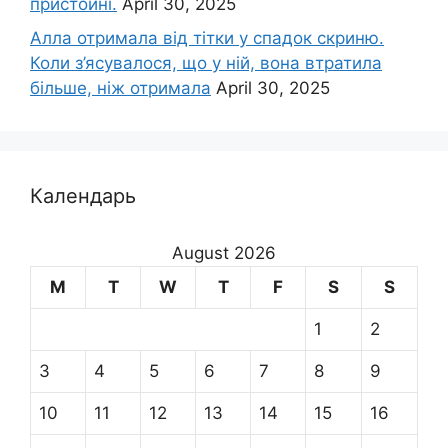
пристойні.
April 30, 2025
Алла отримала від тітки у спадок скриню.
Коли з’ясувалося, що у ній, вона втратила
більше, ніж отримала
April 30, 2025
Календарь
August 2026
M
T
W
T
F
S
S
1
2
3
4
5
6
7
8
9
10
11
12
13
14
15
16