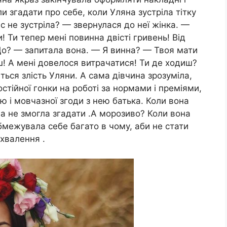
и згадати про себе, коли Уляна зустріла тітку
нас не зустріла? — звернулася до неї жінка. —
! Ти тепер мені повинна двісті гривень! Від
Що? — запитала вона. — Я винна? — Твоя мати
ш! А мені довелося витрачатися! Ти де ходиш?
ться злість Уляни. А сама дівчина зрозуміла,
стійної гонки на роботі за нормами і преміями,
’ю і мовчазної згоди з нею батька. Коли вона
на не змогла згадати .А морозиво? Коли вона
обмежувала себе багато в чому, аби не стати
схвалення .