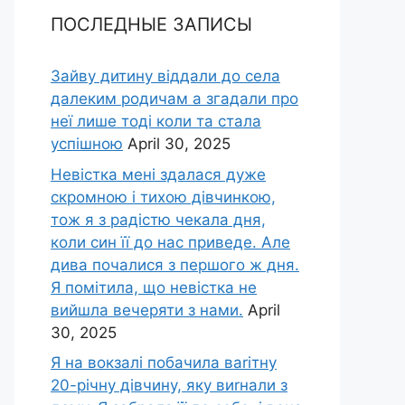
ПОСЛЕДНЫЕ ЗАПИСЫ
Зайву дитину віддали до села
далеким родичам а згадали про
неї лише тоді коли та стала
успішною
April 30, 2025
Невістка мені здалася дуже
скромною і тихою дівчинкою,
тож я з радістю чекала дня,
коли син її до нас приведе. Але
дива почалися з першого ж дня.
Я помітила, що невістка не
вийшла вечеряти з нами.
April
30, 2025
Я на вокзалі побачила ваrітну
20-річну дівчину, яку виrнали з