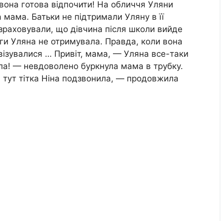
 вона готова відпочити! На обличчя Уляни
а мама. Батьки не підтримали Уляну в її
зраховували, що дівчина після школи вийде
ги Уляна не отримувала. Правда, коли вона
ивізувалися … Привіт, мама, — Уляна все-таки
ла! — невдоволено буркнула мама в трубку.
і тут тітка Ніна подзвонила, — продовжила