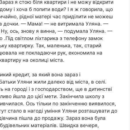
Зараз я стою біля квартири і не можу відкрити
ому і хоча б попити води? І я ж говорила, що
ичайно, рідної матері час приділити не можеш
ів дочки. — Мама! — не витримала Уляна. —
Ну, ось, знову я винна, — подумала Уляна. —
ю .Під світлом ліхтарика з телефону замок
ку квартирку. Так, маленька, так, старий
ацювала не покладаючи рук, економила на
квартиру на околиці міста.
кий кредит, за який вона зараз і
атьки Уляни жили далеко від міста, в селі.
 на городі і з господарством, ще в дитинстві
ливо йшла до цієї мети. Закінчила школу з
вивчилася. Ось тільки по закінченню виявилося,
тут стало в нагоді уміння Уляни розташувати до
 дівчина пішла до продажу. Зараз вона була
 будівельних матеріалів. Швидка вечеря,