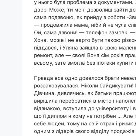
у нього була проблема з документами. 
двері Може, ти мені дозволиш зайти дод
сама подзвоню, як прийду з роботи -Зв
— продовжила мама, ніби й не чула сл
Ой, сама дзвони! — телефон замовк. — 
Хоча, може і не варто бути такою різко
піддався, і Уляна зайшла в свою малень
ремонт, але — своя! Вона сім років пр
всьому, зате змогла без іпотеки купити 
Правда все одно довелося брати невели
розраховувалася. Ніколи байдикувати! Б
Дівчина, дивлячись, як батьки працюють
вирішила перебратися в місто і наполег
відзнакою, вступила до університету і 
що її диплом нікому не потрібен … Але 
себе людей, тому на свій страх і ризик
одним з лідерів свого відділу продажів