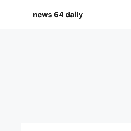
Skip
to
news 64 daily
content