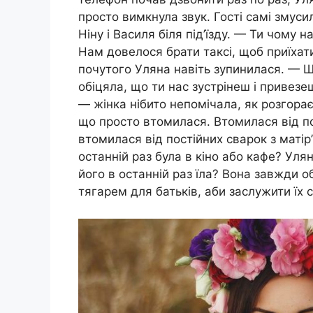
просто вимкнула звук. Гості самі змусил
Ніну і Василя біля під’їзду. — Ти чому 
Нам довелося брати таксі, щоб приїхати
почутого Уляна навіть зупинилася. — 
обіцяла, що ти нас зустрінеш і привезе
— жінка нібито непомічала, як розгорає
що просто втомилася. Втомилася від по
втомилася від постійних сварок з матір
останній раз була в кіно або кафе? Уля
його в останній раз їла? Вона завжди 
тягарем для батьків, аби заслужити їх 