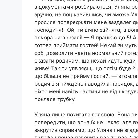
з документами розбираються! Уляна роз
зручно, не поцікавившись, чи зможе Ул
просила попереджати мене заздалегідь!
господиня! -Ой, ти вічно зайнята, а вон
вечора на вокзалі! — Я працюю до 5! А 
готова приймати гостей! Нехай знімуть
собі дозволити навіть нормальний готел
сказати родичам, що нехай йдуть куди-
живе! Так ти уявляєш, що потім буде ?!
що більше не прийму гостей, — втомле
родичів я тиждень наводила порядок, а
ніхто мені навіть частини не відшкодув
поклала трубку.
Уляна лише похитала головою. Вона вир
попередити, що вона їх не чекає, але в
закрутив справами, що Уляна і не згадал
телефон почав дзвонити раз по раз, Ул