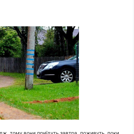
едж, тому вони приїдуть завтра, поживуть, поки