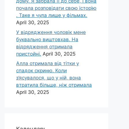
дому. Я забрала її до себе, і вона
почала розповідати свою історію
. Таке я чула лише у фільмах.
April 30, 2025
У відрядження чоловік мене
буквально виштовхав. На
відрядження отримала
пристойні.
April 30, 2025
Алла отримала від тітки у
спадок скриню. Коли
з’ясувалося, що у ній, вона
втратила більше, ніж отримала
April 30, 2025