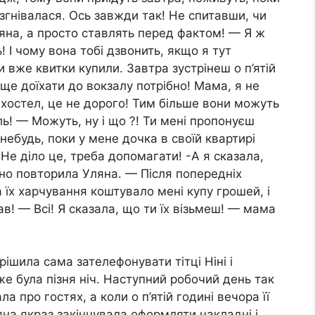
гнівалася. Ось завжди так! Не спитавши, чи
яна, а просто ставлять перед фактом! — Я ж
 І чому вона тобі дзвонить, якщо я тут
и вже квитки купили. Завтра зустрінеш о п’ятій
ще доїхати до вокзалу потрібно! Мама, я не
 хостел, це не дорого! Тим більше вони можуть
ь! — Можуть, ну і що ?! Ти мені пропонуєш
небудь, поки у мене дочка в своїй квартирі
 Не діло це, треба допомагати! -А я сказала,
но повторила Уляна. — Після попередніх
 їх харчування коштувало мені купу грошей, і
ав! — Всі! Я сказала, що ти їх візьмеш! — мама
ішила сама зателефонувати тітці Ніні і
же була пізня ніч. Наступний робочий день так
а про гостях, а коли о п’ятій годині вечора її
яна якраз закінчувала оформляти накладні і