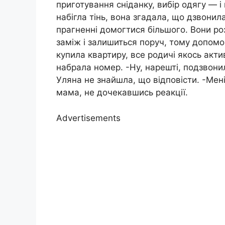
приготування сніданку, вибір одягу — і
набігла тінь, вона згадала, що дзвонил
прагненні домогтися більшого. Вони ро
заміж і залишиться поруч, тому допомо
купила квартиру, все родичі якось акт
набрала номер. -Ну, нарешті, подзвони
Уляна не знайшла, що відповісти. -Мен
мама, не дочекавшись реакції.
Advertisements