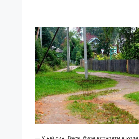
— У неї син, Вася, буде вступати в кол