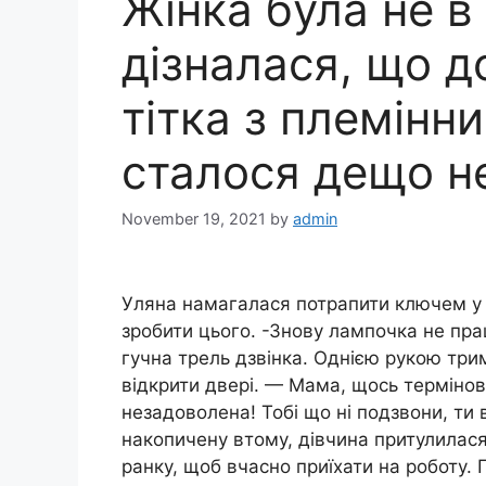
Жінка була не в
дізналася, що д
тітка з племінн
сталося дещо н
November 19, 2021
by
admin
Уляна намагалася потрапити ключем у 
зробити цього. -Знову лампочка не пра
гучна трель дзвінка. Однією рукою тр
відкрити двері. — Мама, щось термінов
незадоволена! Тобі що ні подзвони, ти 
накопичену втому, дівчина притулилася
ранку, щоб вчасно приїхати на роботу. 