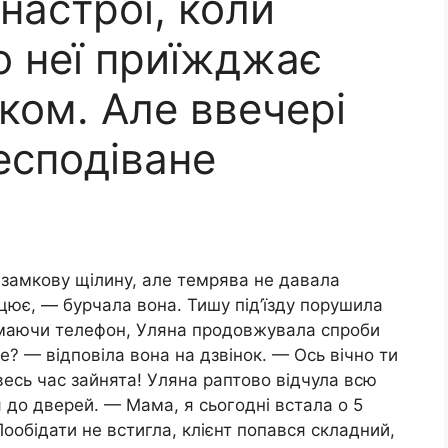
 настрої, коли
о неї приїжджає
иком. Але ввечері
есподіване
замкову щілину, але темрява не давала
цює, — бурчала вона. Тишу під’їзду порушила
имаючи телефон, Уляна продовжувала спроби
е? — відповіла вона на дзвінок. — Ось вічно ти
весь час зайнята! Уляна раптово відчула всю
 до дверей. — Мама, я сьогодні встала о 5
Пообідати не встигла, клієнт попався складний,