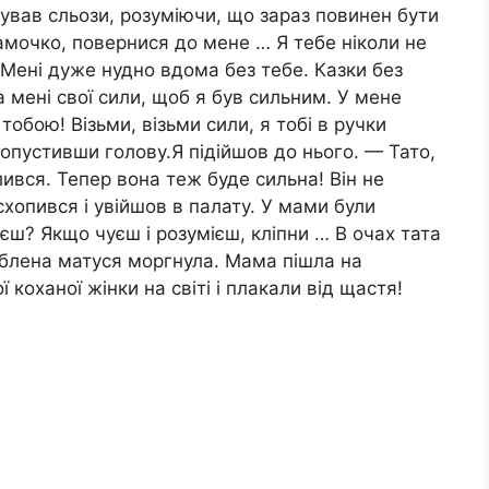
мував сльози, розуміючи, що зараз повинен бути
 Мамочко, повернися до мене … Я тебе ніколи не
 Мені дуже нудно вдома без тебе. Казки без
ла мені свої сили, щоб я був сильним. У мене
 тобою! Візьми, візьми сили, я тобі в ручки
 опустивши голову.Я підійшов до нього. — Тато,
ився. Тепер вона теж буде сильна! Він не
 схопився і увійшов в палату. У мами були
уєш? Якщо чуєш і розумієш, кліпни … В очах тата
юблена матуся моргнула. Мама пішла на
 коханої жінки на світі і плакали від щастя!