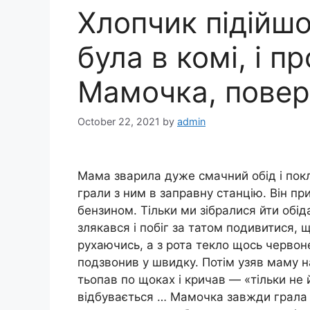
Хлопчик підійшо
була в комі, і п
Мамочка, повер
October 22, 2021
by
admin
Мама зварила дуже смачний обід і покл
грали з ним в заправну станцію. Він п
бензином. Тільки ми зібралися йти обіда
злякався і побіг за татом подивитися, 
рухаючись, а з рота текло щось червон
подзвонив у швидку. Потім узяв маму на 
тьопав по щоках і кричав — «тільки не й
відбувається … Мамочка завжди грала 