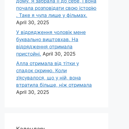
дому. Я забрала її до себе, і вона
почала розповідати свою історію
. Таке я чула лише у фільмах.
April 30, 2025
У відрядження чоловік мене
буквально виштовхав. На
відрядження отримала
пристойні.
April 30, 2025
Алла отримала від тітки у
спадок скриню. Коли
з’ясувалося, що у ній, вона
втратила більше, ніж отримала
April 30, 2025