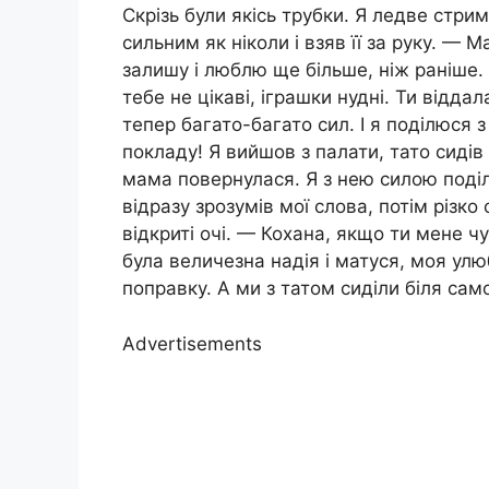
Скрізь були якісь трубки. Я ледве стри
сильним як ніколи і взяв її за руку. —
залишу і люблю ще більше, ніж раніше.
тебе не цікаві, іграшки нудні. Ти відда
тепер багато-багато сил. І я поділюся з
покладу! Я вийшов з палати, тато сидів
мама повернулася. Я з нею силою поділ
відразу зрозумів мої слова, потім різко
відкриті очі. — Кохана, якщо ти мене ч
була величезна надія і матуся, моя ул
поправку. А ми з татом сиділи біля самої
Advertisements