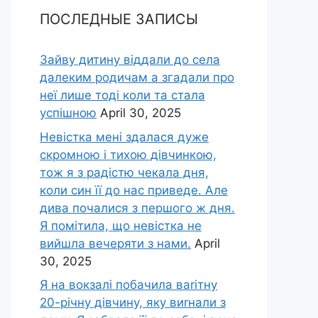
ПОСЛЕДНЫЕ ЗАПИСЫ
Зайву дитину віддали до села
далеким родичам а згадали про
неї лише тоді коли та стала
успішною
April 30, 2025
Невістка мені здалася дуже
скромною і тихою дівчинкою,
тож я з радістю чекала дня,
коли син її до нас приведе. Але
дива почалися з першого ж дня.
Я помітила, що невістка не
вийшла вечеряти з нами.
April
30, 2025
Я на вокзалі побачила ваrітну
20-річну дівчину, яку виrнали з