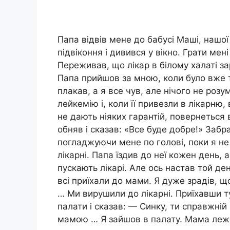
Папа відвів мене до бабусі Маші, нашої с
підвіконня і дивився у вікно. Грати мен
Переживав, що лікар в білому халаті за
Папа прийшов за мною, коли було вже 
плакав, а я все чув, але нічого не розу
лейкемію і, коли її привезли в лікарню,
не дають ніяких гарантій, повернеться в
обняв і сказав: «Все буде добре!» Забр
погладжуючи мене по голові, поки я не
лікарні. Папа їздив до неї кожен день, а
пускають лікарі. Але ось настав той ден
всі приїхали до мами. Я дуже зрадів, 
… Ми вирушили до лікарні. Приїхавши ту
палати і сказав: — Синку, ти справжній
мамою … Я зайшов в палату. Мама лежа