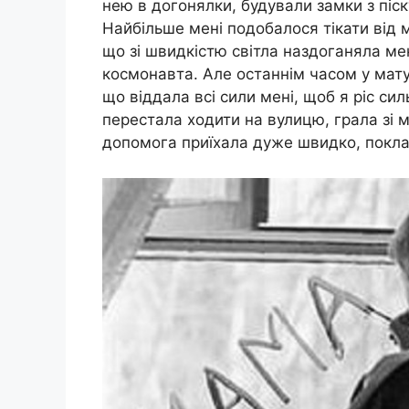
нею в догонялки, будували замки з піску
Найбільше мені подобалося тікати від 
що зі швидкістю світла наздоганяла мен
космонавта. Але останнім часом у мату
що віддала всі сили мені, щоб я ріс си
перестала ходити на вулицю, грала зі 
допомога приїхала дуже швидко, покла