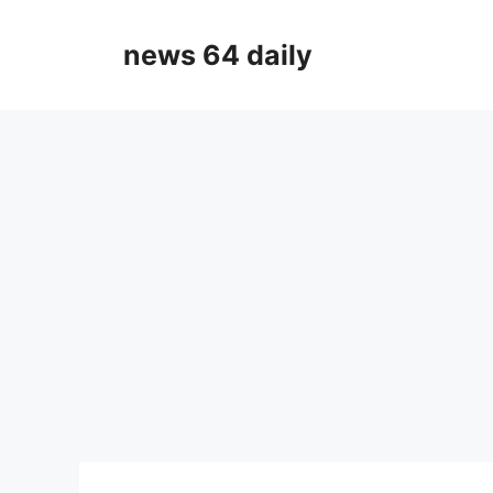
Skip
to
news 64 daily
content