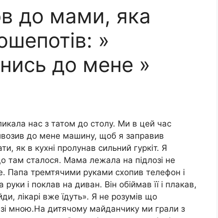
в до мами, яка
рошепотів: »
нись до мене »
икала нас з татом до столу. Ми в цей час
ривозив до мене машину, щоб я заправив
ти, як в кухні пролунав сильний гуркіт. Я
що там сталося. Мама лежала на підлозі не
е. Папа тремтячими руками схопив телефон і
руки і поклав на диван. Він обіймав її і плакав,
ди, лікарі вже їдуть». Я не розумів що
зі мною.На дитячому майданчику ми грали з