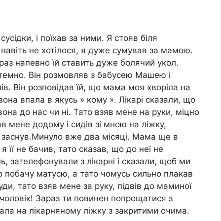
усідки, і поїхав за ними. Я стояв біля
і навіть не хотілося, я дуже сумував за мамою.
раз напевно їй ставить дуже болячий укол.
темно. Він розмовляв з бабусею Машею і
мів. Він розповідав їй, що мама моя хворіла на
 вона впала в якусь » кому ». Лікарі сказали, що
она до нас чи ні. Тато взяв мене на руки, міцно
ав мене додому і сидів зі мною на ліжку,
 заснув.Минуло вже два місяці. Мама ще в
 я її не бачив, тато сказав, що до неї не
ь, зателефонували з лікарні і сказали, щоб ми
що побачу матусю, а тато чомусь сильно плакав
ди, тато взяв мене за руку, підвів до маминої
 чоловік! Зараз ти повинен попрощатися з
ла на лікарняному ліжку з закритими очима.