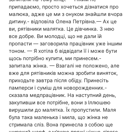
припадаємо, просто хочеться дізнатися про
малюка, адже це ми з онуком знайшли вчора
дитину.- відповіла Олена Петрівна.— Ах це
ви, рятівники малятка. Це дівчинка. З нею
все добре. Ви молодці, що не дали їй
пропасти — заговорила працівник уже іншим
тоном. — Я хотіла б відвідати її і може бути
щось потрібно купити, ми принесем.-
запитала жінка. — Взагалі не положено, але
вже для рятівників можна зробити виняток,
приходьте завтра після обіду. Принесіть
памперси і суміш для новорожденних.-
сказала медпрацівник. На наступний день,
закупивши все потрібне, вони з Іллюшею
вирушили до малятка. Їх пропустили. Маля
була така маленька і мила, що жінка не
стримала сліз. Вона принесла з собою ще