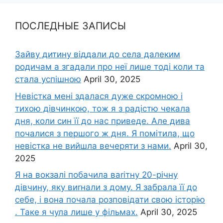
ПОСЛЕДНЫЕ ЗАПИСЫ
Зайву дитину віддали до села далеким
родичам а згадали про неї лише тоді коли та
стала успішною
April 30, 2025
Невістка мені здалася дуже скромною і
тихою дівчинкою, тож я з радістю чекала
дня, коли син її до нас приведе. Але дива
почалися з першого ж дня. Я помітила, що
невістка не вийшла вечеряти з нами.
April 30,
2025
Я на вокзалі побачила ваrітну 20-річну
дівчину, яку виrнали з дому. Я забрала її до
себе, і вона почала розповідати свою історію
. Таке я чула лише у фільмах.
April 30, 2025