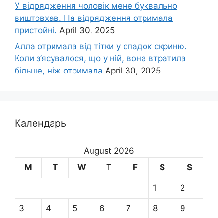
У відрядження чоловік мене буквально
виштовхав. На відрядження отримала
пристойні.
April 30, 2025
Алла отримала від тітки у спадок скриню.
Коли з’ясувалося, що у ній, вона втратила
більше, ніж отримала
April 30, 2025
Календарь
August 2026
M
T
W
T
F
S
S
1
2
3
4
5
6
7
8
9