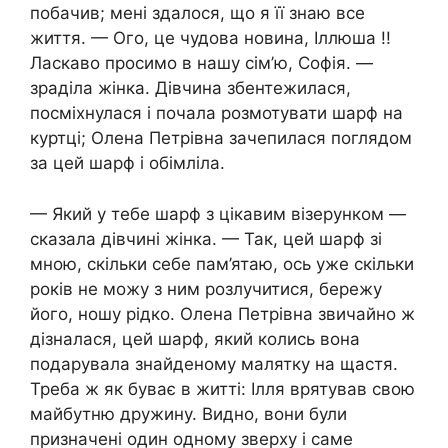
побачив; мені здалося, що я її знаю все
життя. — Ого, це чудова новина, Іллюша !!
Ласкаво просимо в нашу сім’ю, Софія. —
зраділа жінка. Дівчина збентежилася,
посміхнулася і почала розмотувати шарф на
куртці; Олена Петрівна зачепилася поглядом
за цей шарф і обімліла.
— Який у тебе шарф з цікавим візерунком —
сказала дівчині жінка. — Так, цей шарф зі
мною, скільки себе пам’ятаю, ось уже скільки
років не можу з ним розлучитися, бережу
його, ношу рідко. Олена Петрівна звичайно ж
дізналася, цей шарф, який колись вона
подарувала знайденому малятку на щастя.
Треба ж як буває в житті: Ілля врятував свою
майбутню дружину. Видно, вони були
призначені один одному зверху і саме