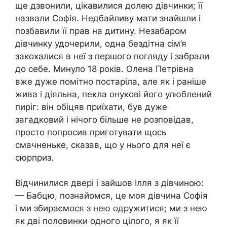
ще дзвонили, цікавилися долею дівчинки; її
назвали Софія. Недбайливу мати знайшли і
позбавили її прав на дитину. Незабаром
дівчинку удочерили, одна бездітна сім’я
закохалися в неї з першого погляду і забрали
до себе. Минуло 18 років. Олена Петрівна
вже дуже помітно постаріла, але як і раніше
жива і діяльна, пекла онукові його улюблений
пиріг: він обіцяв приїхати, був дуже
загадковий і нічого більше не розповідав,
просто попросив приготувати щось
смачненьке, сказав, що у нього для неї є
сюрприз.
Відчинилися двері і зайшов Ілля з дівчиною:
— Бабцю, познайомся, це моя дівчина Софія
і ми збираємося з нею одружитися; ми з нею
як дві половинки одного цілого, я як її