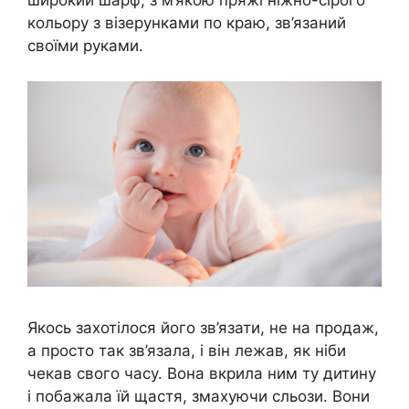
широкий шарф, з м’якою пряжі ніжно-сірого
кольору з візерунками по краю, зв’язаний
своїми руками.
Якось захотілося його зв’язати, не на продаж,
а просто так зв’язала, і він лежав, як ніби
чекав свого часу. Вона вкрила ним ту дитину
і побажала їй щастя, змахуючи сльози. Вони