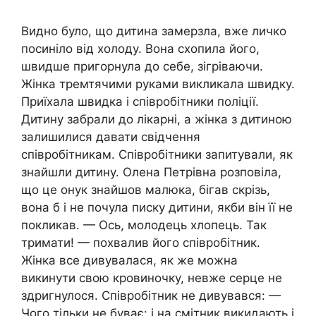
Видно було, що дитина замерзла, вже личко
посиніло від холоду. Вона схопила його,
швидше пригорнула до себе, зігріваючи.
Жінка тремтячими руками викликала швидку.
Приїхала швидка і співробітники поліції.
Дитину забрали до лікарні, а жінка з дитиною
залишилися давати свідчення
співробітникам. Співробітники запитували, як
знайшли дитину. Олена Петрівна розповіла,
що це онук знайшов малюка, бігав скрізь,
вона б і не почула писку дитини, якби він її не
покликав. — Ось, молодець хлопець. Так
тримати! — похвалив його співробітник.
Жінка все дивувалася, як же можна
викинути свою кровиночку, невже серце не
здригнулося. Співробітник не дивувався: —
Чого тільки не буває: і на смітник викидають і