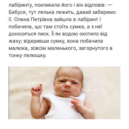
лабіринту, покликала його і він відповів: —
Бабуся, тут лялька лежить, давай заберемо
її. Олена Петрівна зайшла в лабіринт і
побачила, що там стоїть сумка, а з неї
доноситься писк. Її як водою окотило від
жаху; відкривши сумку, вона побачила
малюка, зовсім маленького, загорнутого в
тонку пелюшку.