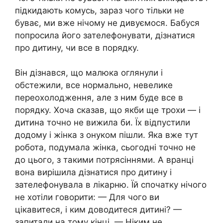
підкидають комусь, зараз чого тільки не
буває, ми вже нічому не дивуємося. Бабуся
попросила його зателефонувати, дізнатися
про дитину, чи все в порядку.
Він дізнався, що малюка оглянули і
обстежили, все нормально, невелике
переохолодження, але з ним буде все в
порядку. Хоча сказав, що якби ще трохи — і
дитина точно не вижила би. Їх відпустили
додому і жінка з онуком пішли. Яка вже тут
робота, подумала жінка, сьогодні точно не
до цього, з такими потрясіннями. А вранці
вона вирішила дізнатися про дитину і
зателефонувала в лікарню. Їй спочатку нічого
не хотіли говорити: — Для чого ви
цікавитеся, і ким доводитеся дитині? —
запитали на тому кінці. — Ніким не