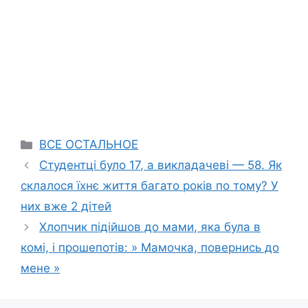
Categories
ВСЕ ОСТАЛЬНОЕ
Студентці було 17, а викладачеві — 58. Як
склалося їхнє життя багато років по тому? У
них вже 2 дітей
Хлопчик підійшов до мами, яка була в
комі, і прошепотів: » Мамочка, повернись до
мене »