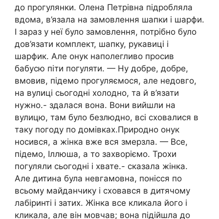
до прогулянки. Олена Петрівна підробляла
вдома, в’язала на замовлення шапки і шарфи.
І зараз у неї було замовлення, потрібно було
дов’язати комплект, шапку, рукавиці і
шарфик. Але онук наполегливо просив
бабусю піти погуляти. — Ну добре, добре,
вмовив, підемо прогуляємося, але недовго,
на вулиці сьогодні холодно, та й в’язати
нужно.- здалася вона. Вони вийшли на
вулицю, там було безлюдно, всі сховалися в
таку погоду по домівках.Природно онук
носився, а жінка вже вся змерзла. — Все,
підемо, Іллюша, а то захворіємо. Трохи
погуляли сьогодні і хвате.- сказала жінка.
Але дитина була невгамовна, понісся по
всьому майданчику і сховався в дитячому
лабіринті і затих. Жінка все кликала його і
кликала, але він мовчав; вона підійшла до