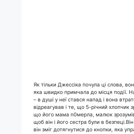
Як тільки Джессіка почула ці слова, в
яка швидко примчала до місця події. Н
– в душі у неї стався напад і вона втра
відреагував і те, що 5-річний хлопчик 
що його мама n0мерла, малюк зрозумів
щоб він і його сестра були в безпеці.Він
він зміг дотягнутися до кнопки, яка у