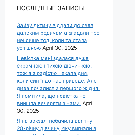
ПОСЛЕДНЫЕ ЗАПИСЫ
Зайву дитину віддали до села
далеким родичам а згадали про
неї лише тоді коли та стала
успішною
April 30, 2025
Невістка мені здалася дуже
скромною і тихою дівчинкою,
тож я з радістю чекала дня,
коли син її до нас приведе. Але
дива почалися з першого ж дня.
Я помітила, що невістка не
вийшла вечеряти з нами.
April
30, 2025
Я на вокзалі побачила ваrітну
20-річну дівчину, яку виrнали з