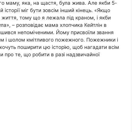
о маму, яка, на щастя, була жива. Але якби 5-
й історії міг бути зовсім інший кінець. «Якщо
і життя, тому що я лежала під краном, і якби
ула», – розповідає мама хлопчика Кейтлін в
лишився непоміченими. Йому присвоїли звання
м і шолом кмітливого пожежного. Пожежники і
хочуть поширити цю історію, щоб нагадати всім
ми про те, що робити в разі надзвичайної