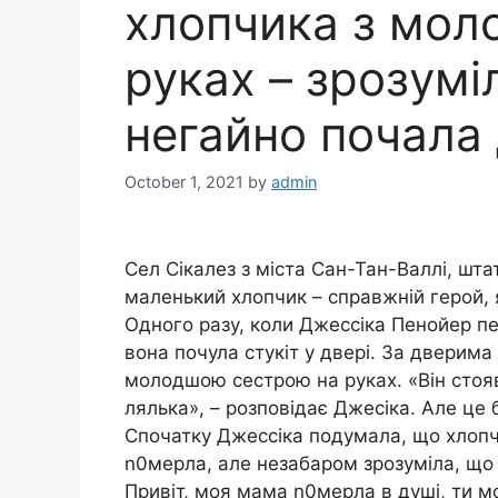
хлопчика з моло
руках – зрозуміл
негайно почала 
October 1, 2021
by
admin
Сел Сікалез з міста Сан-Тан-Валлі, шта
маленький хлопчик – справжній герой, я
Одного разу, коли Джессіка Пенойер пе
вона почула стукіт у двері. За дверима с
молодшою ​​сестрою на руках. «Він стоя
лялька», – розповідає Джесіка. Але це 
Спочатку Джессіка подумала, що хлопчи
n0мерла, але незабаром зрозуміла, що 
Привіт, моя мама n0мерла в душі, ти м