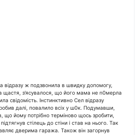
она відразу ж подзвонила в швидку допомогу,
а щастя, з’ясувалося, що його мама не n0мерла
тила свідомість. Інстинктивно Сел відразу
зробив далі, повалило всіх у ш0к. Подумавши,
, що йому потрібно терміново щось зробити,
 підтягнув стілець до стіни і став на нього. Так
правляє дверима гаража. Також він загорнув