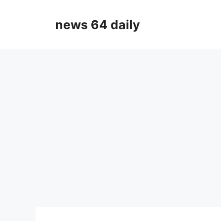
Skip
to
news 64 daily
content