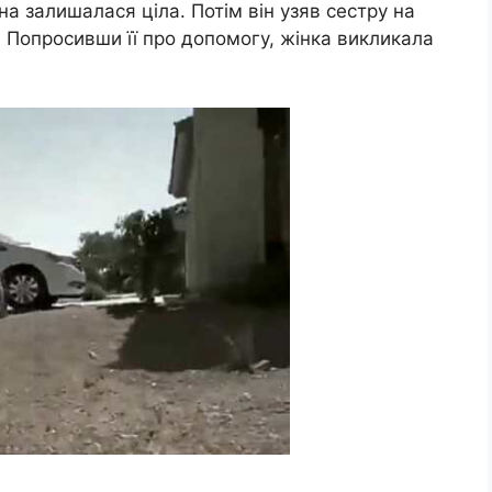
а залишалася ціла. Потім він узяв сестру на
и! Попросивши її про допомогу, жінка викликала