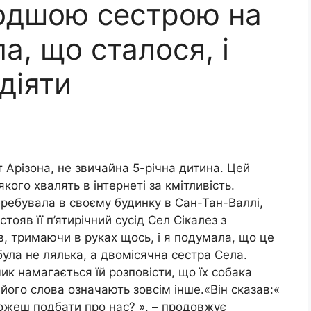
дшою ​​сестрою на
а, що сталося, і
діяти
т Арізона, не звичайна 5-річна дитина. Цей
кого хвалять в інтернеті за кмітливість.
ребувала в своєму будинку в Сан-Тан-Валлі,
тояв її п’ятирічний сусід Сел Сікалез з
в, тримаючи в руках щось, і я подумала, що це
була не лялька, а двомісячна сестра Села.
к намагається їй розповісти, що їх собака
його слова означають зовсім інше.«Він сказав:«
ожеш подбати про нас? », – продовжує