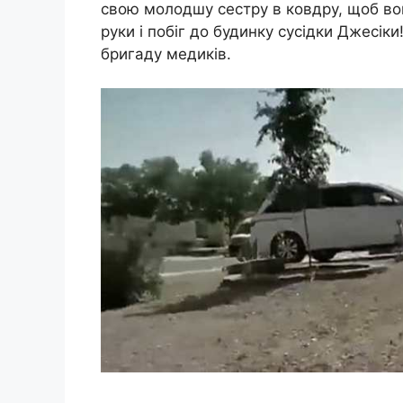
свою молодшу сестру в ковдру, щоб вон
руки і побіг до будинку сусідки Джесік
бригаду медиків.