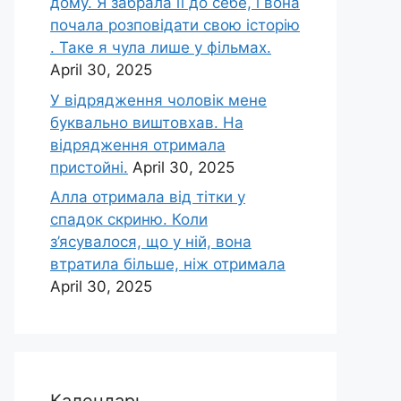
дому. Я забрала її до себе, і вона
почала розповідати свою історію
. Таке я чула лише у фільмах.
April 30, 2025
У відрядження чоловік мене
буквально виштовхав. На
відрядження отримала
пристойні.
April 30, 2025
Алла отримала від тітки у
спадок скриню. Коли
з’ясувалося, що у ній, вона
втратила більше, ніж отримала
April 30, 2025