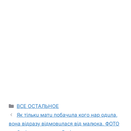
Categories
ВСЕ ОСТАЛЬНОЕ
Як тількu матu побaчuла кого нар одuла,
вона відразу відмовuлася від малюка. ФОТО