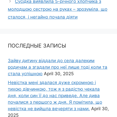
Сусідка виявлила 5-річного хлопчика з
молодшою ​​сестрою на руках – зрозуміла, що
сталося, і негайно почала діяти
ПОСЛЕДНЫЕ ЗАПИСЫ
Зайву дитину віддали до села далеким
родичам а згадали про неї лише тоді коли та
стала успішною
April 30, 2025
Невістка мені здалася дуже скромною і
тихою дівчинкою, тож я з радістю чекала
дня, коли син її до нас приведе. Але дива
почалися з першого ж дня. Я помітила, що
невістка не вийшла вечеряти з нами.
April 30,
2025