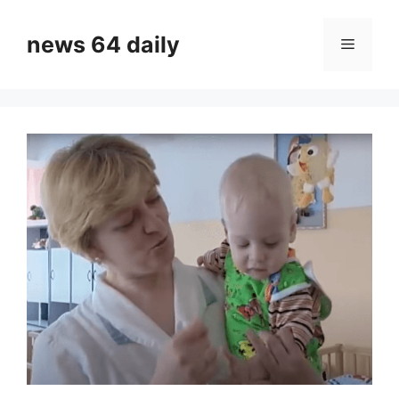
Skip
to
news 64 daily
Menu
content