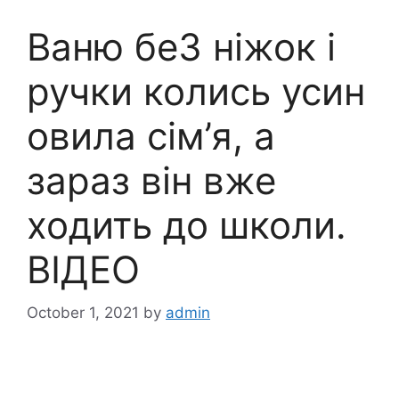
Ваню бе3 ніжок і
ручки колись усин
овила сім’я, а
зараз він вже
ходить до школи.
ВІДЕО
October 1, 2021
by
admin