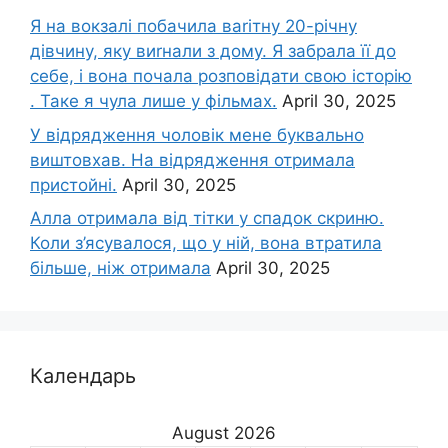
Я на вокзалі побачила ваrітну 20-річну
дівчину, яку виrнали з дому. Я забрала її до
себе, і вона почала розповідати свою історію
. Таке я чула лише у фільмах.
April 30, 2025
У відрядження чоловік мене буквально
виштовхав. На відрядження отримала
пристойні.
April 30, 2025
Алла отримала від тітки у спадок скриню.
Коли з’ясувалося, що у ній, вона втратила
більше, ніж отримала
April 30, 2025
Календарь
August 2026