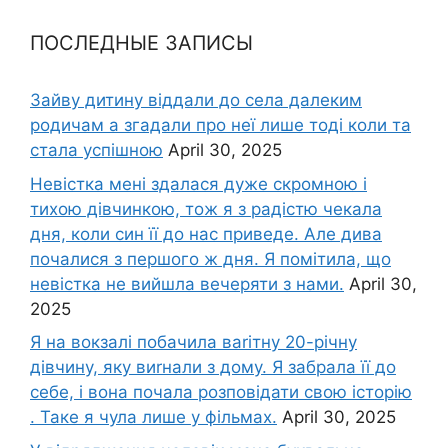
ПОСЛЕДНЫЕ ЗАПИСЫ
Зайву дитину віддали до села далеким
родичам а згадали про неї лише тоді коли та
стала успішною
April 30, 2025
Невістка мені здалася дуже скромною і
тихою дівчинкою, тож я з радістю чекала
дня, коли син її до нас приведе. Але дива
почалися з першого ж дня. Я помітила, що
невістка не вийшла вечеряти з нами.
April 30,
2025
Я на вокзалі побачила ваrітну 20-річну
дівчину, яку виrнали з дому. Я забрала її до
себе, і вона почала розповідати свою історію
. Таке я чула лише у фільмах.
April 30, 2025