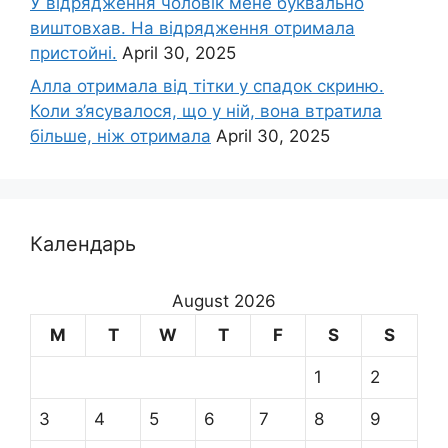
У відрядження чоловік мене буквально
виштовхав. На відрядження отримала
пристойні.
April 30, 2025
Алла отримала від тітки у спадок скриню.
Коли з’ясувалося, що у ній, вона втратила
більше, ніж отримала
April 30, 2025
Календарь
August 2026
M
T
W
T
F
S
S
1
2
3
4
5
6
7
8
9