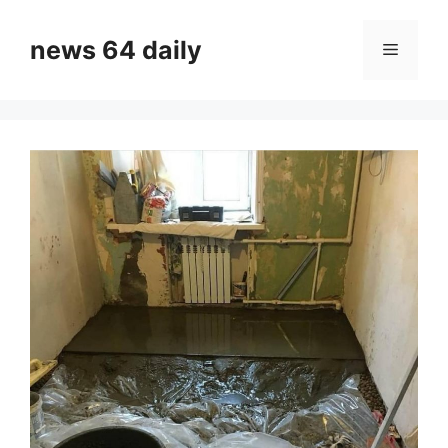
Skip
to
news 64 daily
Menu
content