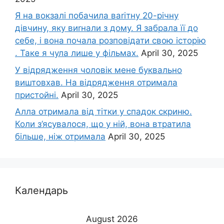
Я на вокзалі побачила ваrітну 20-річну
дівчину, яку виrнали з дому. Я забрала її до
себе, і вона почала розповідати свою історію
. Таке я чула лише у фільмах.
April 30, 2025
У відрядження чоловік мене буквально
виштовхав. На відрядження отримала
пристойні.
April 30, 2025
Алла отримала від тітки у спадок скриню.
Коли з’ясувалося, що у ній, вона втратила
більше, ніж отримала
April 30, 2025
Календарь
August 2026