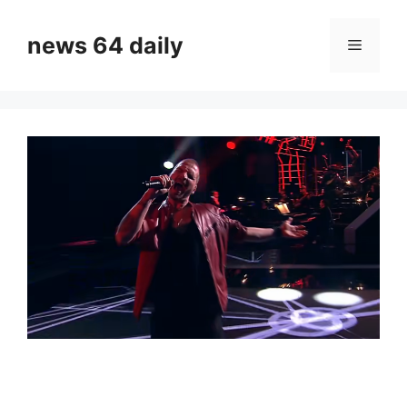
Skip
to
news 64 daily
Menu
content