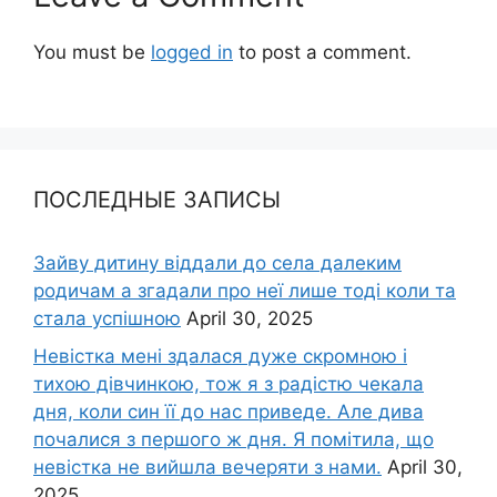
You must be
logged in
to post a comment.
ПОСЛЕДНЫЕ ЗАПИСЫ
Зайву дитину віддали до села далеким
родичам а згадали про неї лише тоді коли та
стала успішною
April 30, 2025
Невістка мені здалася дуже скромною і
тихою дівчинкою, тож я з радістю чекала
дня, коли син її до нас приведе. Але дива
почалися з першого ж дня. Я помітила, що
невістка не вийшла вечеряти з нами.
April 30,
2025