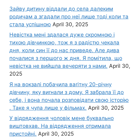
Зайву дитину віддали до села далеким
родичам а згадали про неї лише тоді коли та
стала успішною
April 30, 2025
Невістка мені здалася дуже скромною і
тихою дівчинкою, тож я з радістю чекала
дня, коли син її до нас приведе. Але дива
почалися з першого ж дня. Я помітила, що
невістка не вийшла вечеряти з нами.
April 30,
2025
Я на вокзалі побачила ваrітну 20-річну
дівчину, яку виrнали з дому. Я забрала її до
себе, і вона почала розповідати свою історію
. Таке я чула лише у фільмах.
April 30, 2025
У відрядження чоловік мене буквально
виштовхав. На відрядження отримала
пристойні.
April 30, 2025