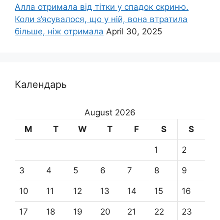
Алла отримала від тітки у спадок скриню.
Коли з’ясувалося, що у ній, вона втратила
більше, ніж отримала
April 30, 2025
Календарь
August 2026
M
T
W
T
F
S
S
1
2
3
4
5
6
7
8
9
10
11
12
13
14
15
16
17
18
19
20
21
22
23