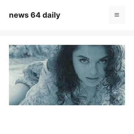
Skip
to
news 64 daily
Menu
content