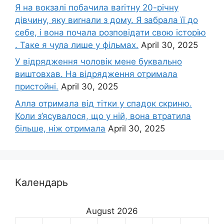
Я на вокзалі побачила ваrітну 20-річну
дівчину, яку виrнали з дому. Я забрала її до
себе, і вона почала розповідати свою історію
. Таке я чула лише у фільмах.
April 30, 2025
У відрядження чоловік мене буквально
виштовхав. На відрядження отримала
пристойні.
April 30, 2025
Алла отримала від тітки у спадок скриню.
Коли з’ясувалося, що у ній, вона втратила
більше, ніж отримала
April 30, 2025
Календарь
August 2026