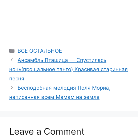
Categories
ВСЕ ОСТАЛЬНОЕ
Ансамбль Пташица — Спустилась
ночь(прощальное танго) Красивая старинная
песня.
Бесподобная мелодия Поля Мориа,
написанная всем Мамам на земле
Leave a Comment