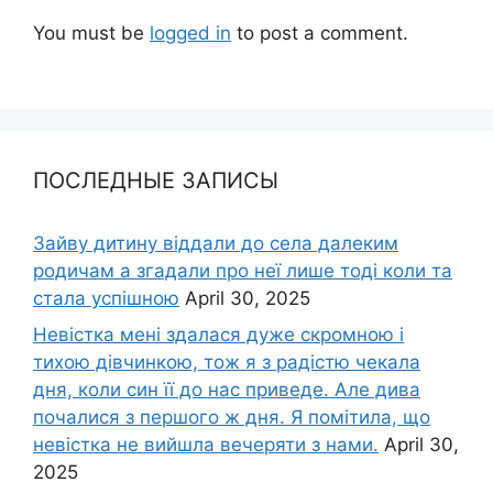
You must be
logged in
to post a comment.
ПОСЛЕДНЫЕ ЗАПИСЫ
Зайву дитину віддали до села далеким
родичам а згадали про неї лише тоді коли та
стала успішною
April 30, 2025
Невістка мені здалася дуже скромною і
тихою дівчинкою, тож я з радістю чекала
дня, коли син її до нас приведе. Але дива
почалися з першого ж дня. Я помітила, що
невістка не вийшла вечеряти з нами.
April 30,
2025