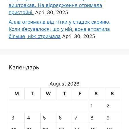
виштовхав. На відрядження отримала
пристойні.
April 30, 2025
Алла отримала від тітки у спадок скриню.
Коли з’ясувалося, що у ній, вона втратила
більше, ніж отримала
April 30, 2025
Календарь
August 2026
M
T
W
T
F
S
S
1
2
3
4
5
6
7
8
9