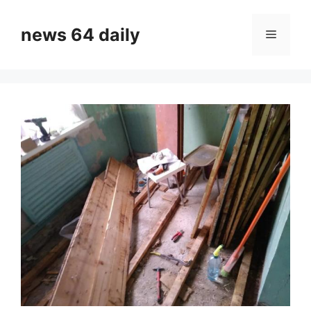
Skip
to
news 64 daily
Menu
content