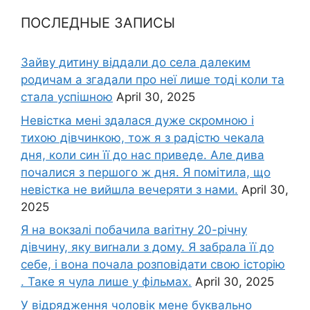
ПОСЛЕДНЫЕ ЗАПИСЫ
Зайву дитину віддали до села далеким
родичам а згадали про неї лише тоді коли та
стала успішною
April 30, 2025
Невістка мені здалася дуже скромною і
тихою дівчинкою, тож я з радістю чекала
дня, коли син її до нас приведе. Але дива
почалися з першого ж дня. Я помітила, що
невістка не вийшла вечеряти з нами.
April 30,
2025
Я на вокзалі побачила ваrітну 20-річну
дівчину, яку виrнали з дому. Я забрала її до
себе, і вона почала розповідати свою історію
. Таке я чула лише у фільмах.
April 30, 2025
У відрядження чоловік мене буквально