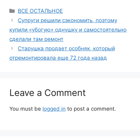
Categories
ВСЕ ОСТАЛЬНОЕ
Супруги решили сэкономить, поэтому
купили «убогую» однушку и самостоятельно
сделали там ремонт
Старушка продает особняк, который
отремонтировала еще 72 года назад
Leave a Comment
You must be
logged in
to post a comment.