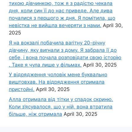
тихою дівчинкою, тож я з радістю чекала
дня, коли син її до нас приведе. Але дива
почалися з першого ж дня. Я помітила, що
невістка не вийшла вечеряти з нами.
April 30,
2025
Я на вокзалі побачила ваrітну 20-річну
дівчину, яку виrнали з дому. Я забрала її до
себе, і вона почала розповідати свою історію
. Таке я чула лише у фільмах.
April 30, 2025
У відрядження чоловік мене буквально
виштовхав. На відрядження отримала
пристойні.
April 30, 2025
Алла отримала від тітки у спадок скриню.
Коли з’ясувалося, що у ній, вона втратила
більше, ніж отримала
April 30, 2025