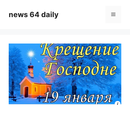
Skip
to
news 64 daily
Menu
content