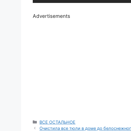
Advertisements
Categories
ВСЕ ОСТАЛЬНОЕ
Очистила все тюли в доме до белоснежного