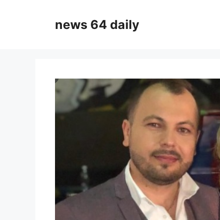
Skip
to
news 64 daily
content