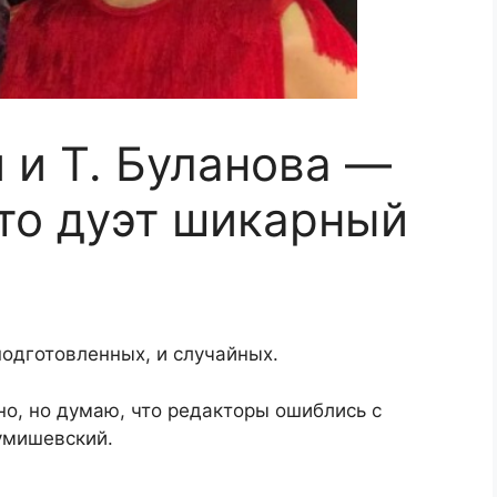
 и Т. Буланова —
это дуэт шикарный
подготовленных, и случайных.
но, но думаю, что редакторы ошиблись с
умишевский.