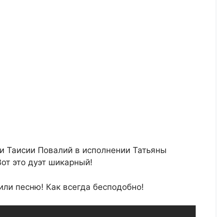
и Таисии Повалий в исполнении Татьяны
от это дуэт шикарный!
или песню! Как всегда бесподобно!