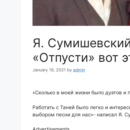
Я. Сумишевский
«Отпусти» вот 
January 19, 2021
by
admin
«Сколько в моей жизни было дуэтов и 
Работать с Таней было легко и интерес
выбором песни для нас»- написал Я. С
Advertisements