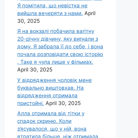
Я помітила, що невістка не
вийшла вечеряти з нами.
April
30, 2025
Я на вокзалі побачила ваrітну
20-річну дівчину, яку виrнали з
дому. Я забрала її до себе, і вона
почала розповідати свою історію
. Таке я чула лише у фільмах.
April 30, 2025
У відрядження чоловік мене
буквально виштовхав. На
відрядження отримала
пристойні.
April 30, 2025
Алла отримала від тітки у
спадок скриню. Коли
з’ясувалося, що у ній, вона
втратила більше, ніж отримала