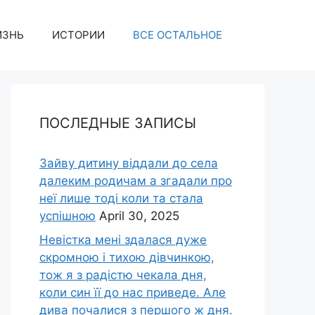
ИЗНЬ
ИСТОРИИ
ВСЕ ОСТАЛЬНОЕ
ПОСЛЕДНЫЕ ЗАПИСЫ
Зайву дитину віддали до села
далеким родичам а згадали про
неї лише тоді коли та стала
успішною
April 30, 2025
Невістка мені здалася дуже
скромною і тихою дівчинкою,
тож я з радістю чекала дня,
коли син її до нас приведе. Але
дива почалися з першого ж дня.