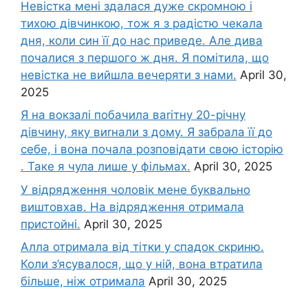
Невістка мені здалася дуже скромною і
тихою дівчинкою, тож я з радістю чекала
дня, коли син її до нас приведе. Але дива
почалися з першого ж дня. Я помітила, що
невістка не вийшла вечеряти з нами.
April 30,
2025
Я на вокзалі побачила ваrітну 20-річну
дівчину, яку виrнали з дому. Я забрала її до
себе, і вона почала розповідати свою історію
. Таке я чула лише у фільмах.
April 30, 2025
У відрядження чоловік мене буквально
виштовхав. На відрядження отримала
пристойні.
April 30, 2025
Алла отримала від тітки у спадок скриню.
Коли з’ясувалося, що у ній, вона втратила
більше, ніж отримала
April 30, 2025