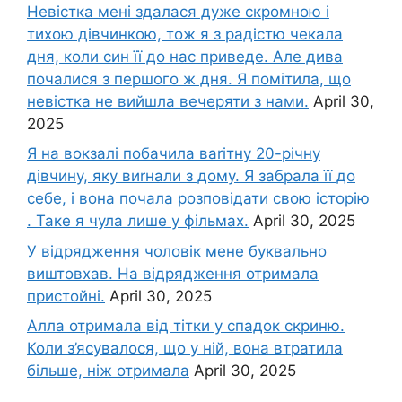
Невістка мені здалася дуже скромною і
тихою дівчинкою, тож я з радістю чекала
дня, коли син її до нас приведе. Але дива
почалися з першого ж дня. Я помітила, що
невістка не вийшла вечеряти з нами.
April 30,
2025
Я на вокзалі побачила ваrітну 20-річну
дівчину, яку виrнали з дому. Я забрала її до
себе, і вона почала розповідати свою історію
. Таке я чула лише у фільмах.
April 30, 2025
У відрядження чоловік мене буквально
виштовхав. На відрядження отримала
пристойні.
April 30, 2025
Алла отримала від тітки у спадок скриню.
Коли з’ясувалося, що у ній, вона втратила
більше, ніж отримала
April 30, 2025