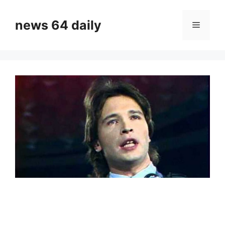
Skip
to
news 64 daily
Menu
content