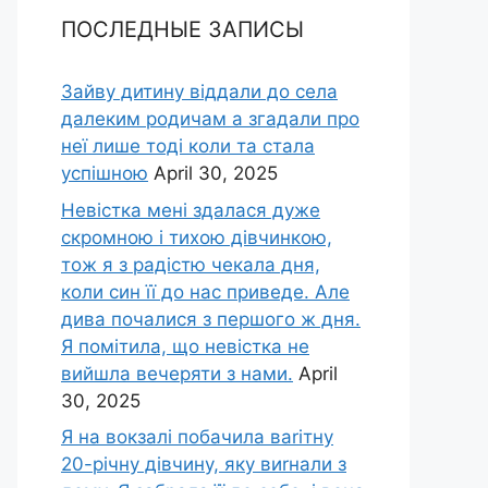
ПОСЛЕДНЫЕ ЗАПИСЫ
Зайву дитину віддали до села
далеким родичам а згадали про
неї лише тоді коли та стала
успішною
April 30, 2025
Невістка мені здалася дуже
скромною і тихою дівчинкою,
тож я з радістю чекала дня,
коли син її до нас приведе. Але
дива почалися з першого ж дня.
Я помітила, що невістка не
вийшла вечеряти з нами.
April
30, 2025
Я на вокзалі побачила ваrітну
20-річну дівчину, яку виrнали з