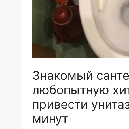
Знакомый санте
любопытную хит
привести унитаз
минут