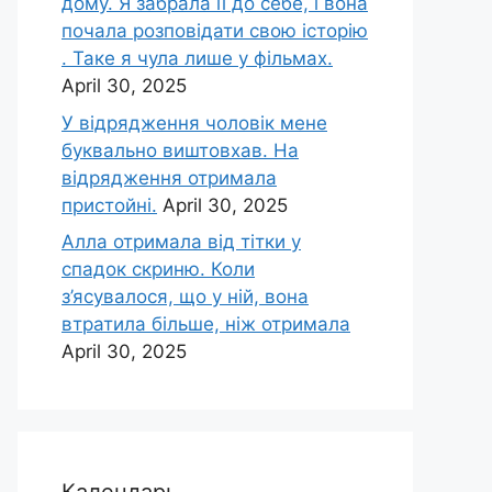
дому. Я забрала її до себе, і вона
почала розповідати свою історію
. Таке я чула лише у фільмах.
April 30, 2025
У відрядження чоловік мене
буквально виштовхав. На
відрядження отримала
пристойні.
April 30, 2025
Алла отримала від тітки у
спадок скриню. Коли
з’ясувалося, що у ній, вона
втратила більше, ніж отримала
April 30, 2025