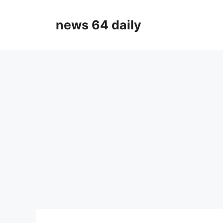
Skip
to
news 64 daily
content