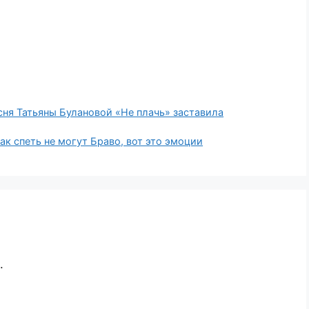
сня Татьяны Булановой «Не плачь» заставила
к спеть не могут Браво, вот это эмоции
.