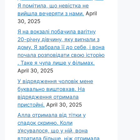
Я помітила, що невістка не
вийшла вечеряти з нами.
April
30, 2025
Я на вокзалі побачила ваrітну
20-річну дівчину, яку виrнали з
дому. Я забрала її до себе, і вона
почала розповідати свою історію
. Таке я чула лише у фільмах.
April 30, 2025
У відрядження чоловік мене
буквально виштовхав. На
відрядження отримала
пристойні.
April 30, 2025
Алла отримала від тітки у
спадок скриню. Коли
з’ясувалося, що у ній, вона
втратила більше, ніж отримала