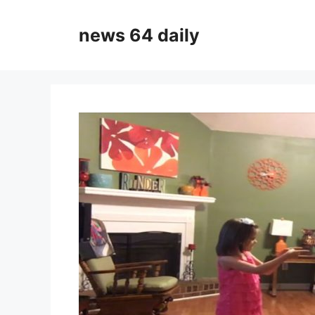
Skip
to
news 64 daily
content