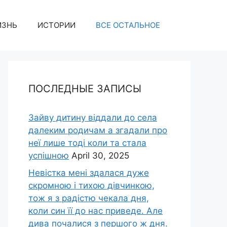
ИЗНЬ
ИСТОРИИ
ВСЕ ОСТАЛЬНОЕ
ПОСЛЕДНЫЕ ЗАПИСЫ
Зайву дитину віддали до села
далеким родичам а згадали про
неї лише тоді коли та стала
успішною
April 30, 2025
Невістка мені здалася дуже
скромною і тихою дівчинкою,
тож я з радістю чекала дня,
коли син її до нас приведе. Але
дива почалися з першого ж дня.