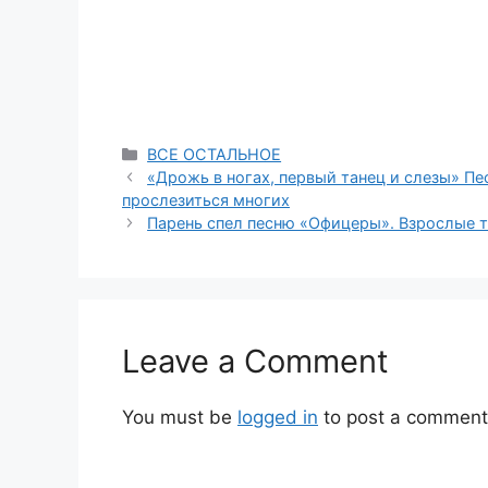
Categories
ВСЕ ОСТАЛЬНОЕ
«Дрожь в ногах, первый танец и слезы» Пе
прослезиться многих
Парень спел песню «Офицеры». Взрослые та
Leave a Comment
You must be
logged in
to post a comment