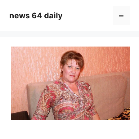
Skip
to
news 64 daily
Menu
content