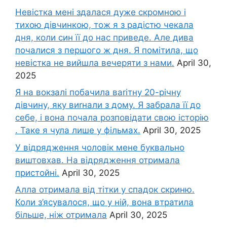
Невістка мені здалася дуже скромною і
тихою дівчинкою, тож я з радістю чекала
дня, коли син її до нас приведе. Але дива
почалися з першого ж дня. Я помітила, що
невістка не вийшла вечеряти з нами.
April 30,
2025
Я на вокзалі побачила ваrітну 20-річну
дівчину, яку виrнали з дому. Я забрала її до
себе, і вона почала розповідати свою історію
. Таке я чула лише у фільмах.
April 30, 2025
У відрядження чоловік мене буквально
виштовхав. На відрядження отримала
пристойні.
April 30, 2025
Алла отримала від тітки у спадок скриню.
Коли з’ясувалося, що у ній, вона втратила
більше, ніж отримала
April 30, 2025