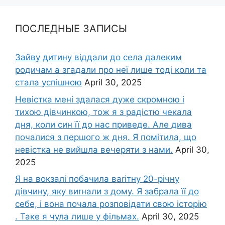
ПОСЛЕДНЫЕ ЗАПИСЫ
Зайву дитину віддали до села далеким
родичам а згадали про неї лише тоді коли та
стала успішною
April 30, 2025
Невістка мені здалася дуже скромною і
тихою дівчинкою, тож я з радістю чекала
дня, коли син її до нас приведе. Але дива
почалися з першого ж дня. Я помітила, що
невістка не вийшла вечеряти з нами.
April 30,
2025
Я на вокзалі побачила ваrітну 20-річну
дівчину, яку виrнали з дому. Я забрала її до
себе, і вона почала розповідати свою історію
. Таке я чула лише у фільмах.
April 30, 2025