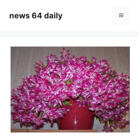
Skip
to
news 64 daily
Menu
content