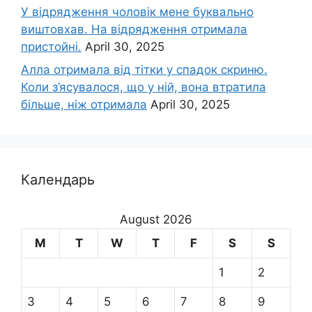
У відрядження чоловік мене буквально
виштовхав. На відрядження отримала
пристойні.
April 30, 2025
Алла отримала від тітки у спадок скриню.
Коли з’ясувалося, що у ній, вона втратила
більше, ніж отримала
April 30, 2025
Календарь
August 2026
M
T
W
T
F
S
S
1
2
3
4
5
6
7
8
9