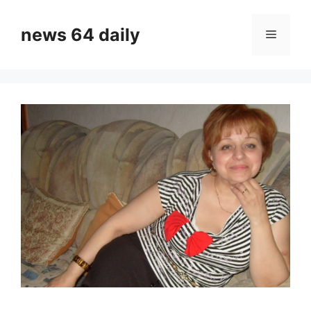
Skip
to
news 64 daily
Menu
content