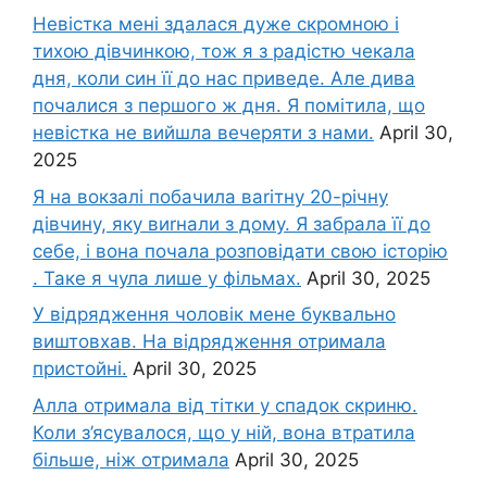
Невістка мені здалася дуже скромною і
тихою дівчинкою, тож я з радістю чекала
дня, коли син її до нас приведе. Але дива
почалися з першого ж дня. Я помітила, що
невістка не вийшла вечеряти з нами.
April 30,
2025
Я на вокзалі побачила ваrітну 20-річну
дівчину, яку виrнали з дому. Я забрала її до
себе, і вона почала розповідати свою історію
. Таке я чула лише у фільмах.
April 30, 2025
У відрядження чоловік мене буквально
виштовхав. На відрядження отримала
пристойні.
April 30, 2025
Алла отримала від тітки у спадок скриню.
Коли з’ясувалося, що у ній, вона втратила
більше, ніж отримала
April 30, 2025