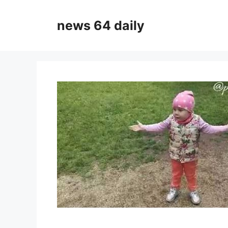
Skip
to
news 64 daily
content