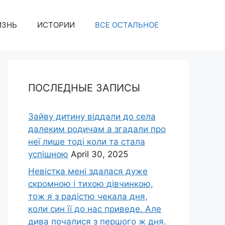
ИЗНЬ
ИСТОРИИ
ВСЕ ОСТАЛЬНОЕ
ПОСЛЕДНЫЕ ЗАПИСЫ
Зайву дитину віддали до села
далеким родичам а згадали про
неї лише тоді коли та стала
успішною
April 30, 2025
Невістка мені здалася дуже
скромною і тихою дівчинкою,
тож я з радістю чекала дня,
коли син її до нас приведе. Але
дива почалися з першого ж дня.