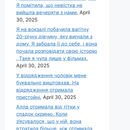
Я помітила, що невістка не
вийшла вечеряти з нами.
April
30, 2025
Я на вокзалі побачила ваrітну
20-річну дівчину, яку виrнали з
дому. Я забрала її до себе, і вона
почала розповідати свою історію
. Таке я чула лише у фільмах.
April 30, 2025
У відрядження чоловік мене
буквально виштовхав. На
відрядження отримала
пристойні.
April 30, 2025
Алла отримала від тітки у
спадок скриню. Коли
з’ясувалося, що у ній, вона
втратила більше, ніж отримала