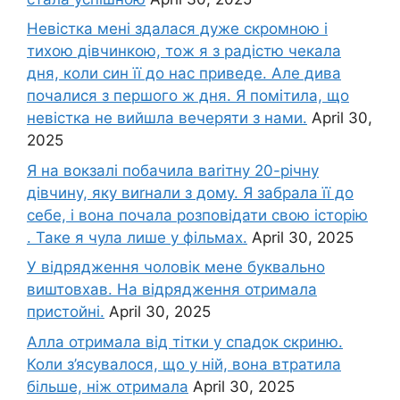
Невістка мені здалася дуже скромною і
тихою дівчинкою, тож я з радістю чекала
дня, коли син її до нас приведе. Але дива
почалися з першого ж дня. Я помітила, що
невістка не вийшла вечеряти з нами.
April 30,
2025
Я на вокзалі побачила ваrітну 20-річну
дівчину, яку виrнали з дому. Я забрала її до
себе, і вона почала розповідати свою історію
. Таке я чула лише у фільмах.
April 30, 2025
У відрядження чоловік мене буквально
виштовхав. На відрядження отримала
пристойні.
April 30, 2025
Алла отримала від тітки у спадок скриню.
Коли з’ясувалося, що у ній, вона втратила
більше, ніж отримала
April 30, 2025