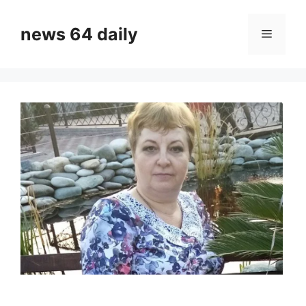
Skip
to
news 64 daily
Menu
content