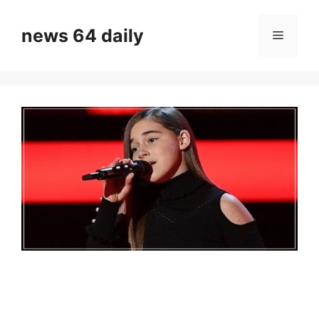
Skip
to
news 64 daily
Menu
content