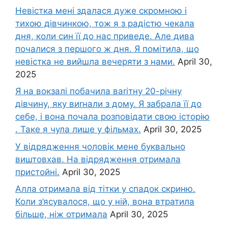
Невістка мені здалася дуже скромною і
тихою дівчинкою, тож я з радістю чекала
дня, коли син її до нас приведе. Але дива
почалися з першого ж дня. Я помітила, що
невістка не вийшла вечеряти з нами.
April 30,
2025
Я на вокзалі побачила ваrітну 20-річну
дівчину, яку виrнали з дому. Я забрала її до
себе, і вона почала розповідати свою історію
. Таке я чула лише у фільмах.
April 30, 2025
У відрядження чоловік мене буквально
виштовхав. На відрядження отримала
пристойні.
April 30, 2025
Алла отримала від тітки у спадок скриню.
Коли з’ясувалося, що у ній, вона втратила
більше, ніж отримала
April 30, 2025