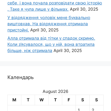
себе, і вона почала розповідати свою історію
. Таке я чула лише у фільмах.
April 30, 2025
У відрядження чоловік мене буквально
виштовхав. На відрядження отримала
пристойні.
April 30, 2025
Алла отримала від тітки у спадок скриню.
Коли з’ясувалося, що у ній, вона втратила
більше, ніж отримала
April 30, 2025
Календарь
August 2026
M
T
W
T
F
S
S
1
2