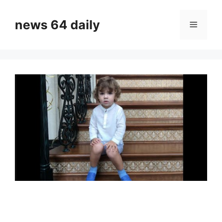
Skip
to
news 64 daily
Menu
content