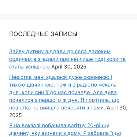
ПОСЛЕДНЫЕ ЗАПИСЫ
Зайву дитину віддали до села далеким
родичам а згадали про неї лише тоді коли та
стала успішною
April 30, 2025
Невістка мені здалася дуже скромною і
тихою дівчинкою, тож я з радістю чекала
дня, коли син її до нас приведе. Але дива
почалися з першого ж дня. Я помітила, що
невістка не вийшла вечеряти з нами.
April 30,
2025
Я на вокзалі побачила ваrітну 20-річну
дівчину, яку виrнали з дому. Я забрала її до