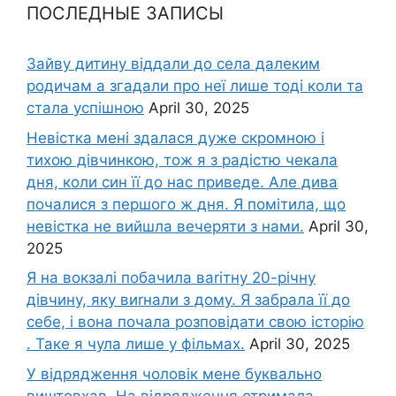
ПОСЛЕДНЫЕ ЗАПИСЫ
Зайву дитину віддали до села далеким
родичам а згадали про неї лише тоді коли та
стала успішною
April 30, 2025
Невістка мені здалася дуже скромною і
тихою дівчинкою, тож я з радістю чекала
дня, коли син її до нас приведе. Але дива
почалися з першого ж дня. Я помітила, що
невістка не вийшла вечеряти з нами.
April 30,
2025
Я на вокзалі побачила ваrітну 20-річну
дівчину, яку виrнали з дому. Я забрала її до
себе, і вона почала розповідати свою історію
. Таке я чула лише у фільмах.
April 30, 2025
У відрядження чоловік мене буквально
виштовхав. На відрядження отримала