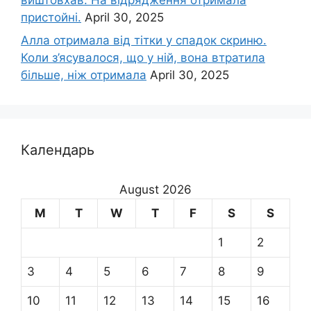
пристойні.
April 30, 2025
Алла отримала від тітки у спадок скриню.
Коли з’ясувалося, що у ній, вона втратила
більше, ніж отримала
April 30, 2025
Календарь
August 2026
M
T
W
T
F
S
S
1
2
3
4
5
6
7
8
9
10
11
12
13
14
15
16