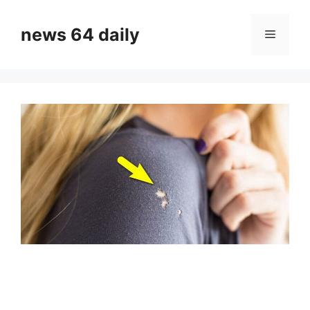
Skip
to
news 64 daily
Menu
content