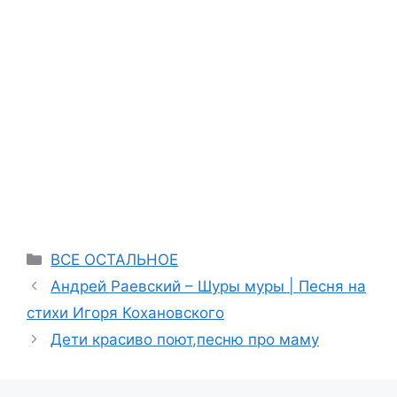
Categories
ВСЕ ОСТАЛЬНОЕ
Андрей Раевский – Шуры муры | Песня на
стихи Игоря Кохановского
Дети красиво поют,песню про маму