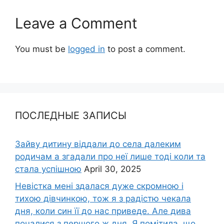
Leave a Comment
You must be
logged in
to post a comment.
ПОСЛЕДНЫЕ ЗАПИСЫ
Зайву дитину віддали до села далеким
родичам а згадали про неї лише тоді коли та
стала успішною
April 30, 2025
Невістка мені здалася дуже скромною і
тихою дівчинкою, тож я з радістю чекала
дня, коли син її до нас приведе. Але дива
почалися з першого ж дня. Я помітила, що