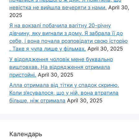
невістка не вийшла вечеряти з нами.
April 30,
2025
Я на вокзалі побачила ваrітну 20-річну
дівчину, яку виrнали з дому. Я забрала її до
себе, і вона почала розповідати свою історію
. Таке я чула лише у фільмах.
April 30, 2025
У відрядження чоловік мене буквально
виштовхав. На відрядження отримала
пристойні.
April 30, 2025
Алла отримала від тітки у спадок скриню.
Коли з’ясувалося, що у ній, вона втратила
більше, ніж отримала
April 30, 2025
Календарь