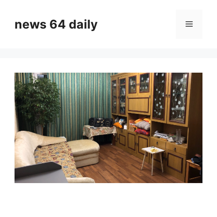
Skip
to
news 64 daily
Menu
content