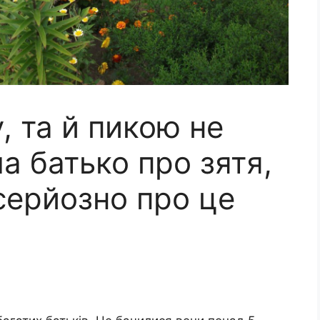
у, та й пикою не
а батько про зятя,
серйозно про це