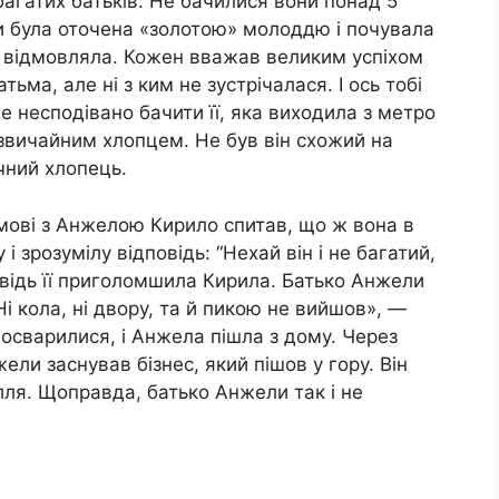
агатих батьків. Не бачилися вони понад 5
ди була оточена «золотою» молоддю і почувала
не відмовляла. Кожен вважав великим успіхом
тьма, але ні з ким не зустрічалася. І ось тобі
е несподівано бачити її, яка виходила з метро
і звичайним хлопцем. Не був він схожий на
чний хлопець.
озмові з Анжелою Кирило спитав, що ж вона в
 зрозумілу відповідь: “Нехай він і не багатий,
повідь її приголомшила Кирила. Батько Анжели
Ні кола, ні двору, та й пикою не вийшов», —
посварилися, і Анжела пішла з дому. Через
ели заснував бізнес, який пішов у гору. Він
ілля. Щоправда, батько Анжели так і не