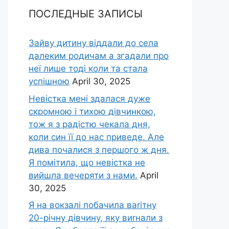
ПОСЛЕДНЫЕ ЗАПИСЫ
Зайву дитину віддали до села
далеким родичам а згадали про
неї лише тоді коли та стала
успішною
April 30, 2025
Невістка мені здалася дуже
скромною і тихою дівчинкою,
тож я з радістю чекала дня,
коли син її до нас приведе. Але
дива почалися з першого ж дня.
Я помітила, що невістка не
вийшла вечеряти з нами.
April
30, 2025
Я на вокзалі побачила ваrітну
20-річну дівчину, яку виrнали з