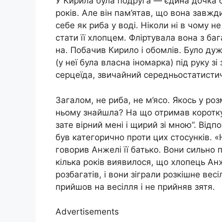
У Кирила була подруга — єдина дочка б
років. Але він пам’ятав, що вона завж
себе як риба у воді. Ніколи ні в чому 
стати її хлопцем. Фліртувала вона з бага
на. Побачив Кирило і обомлів. Було дуж
(у неї була власна іномарка) під руку з
серцеїда, звичайний середньостатисти
Загалом, не риба, не м’ясо. Якось у р
ньому знайшла? На що отримав коротку і
зате вірний мені і щирий зі мною”. Від
був категорично проти цих стосунків. «
говорив Анжелі її батько. Вони сильно 
кілька років виявилося, що хлопець Анж
розбагатів, і вони зіграли розкішне вес
прийшов на весілля і не прийняв зятя.
Advertisements