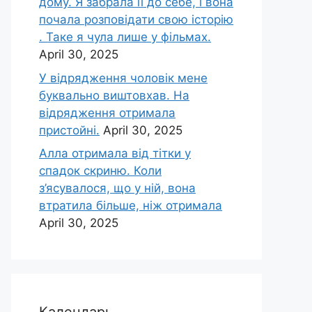
дому. Я забрала її до себе, і вона
почала розповідати свою історію
. Таке я чула лише у фільмах.
April 30, 2025
У відрядження чоловік мене
буквально виштовхав. На
відрядження отримала
пристойні.
April 30, 2025
Алла отримала від тітки у
спадок скриню. Коли
з’ясувалося, що у ній, вона
втратила більше, ніж отримала
April 30, 2025