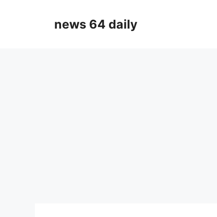
Skip
to
news 64 daily
content