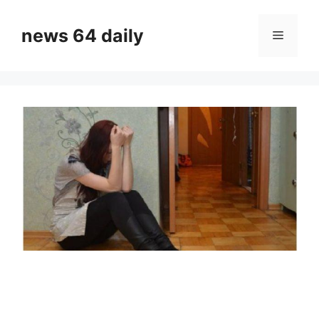
Skip
to
news 64 daily
Menu
content