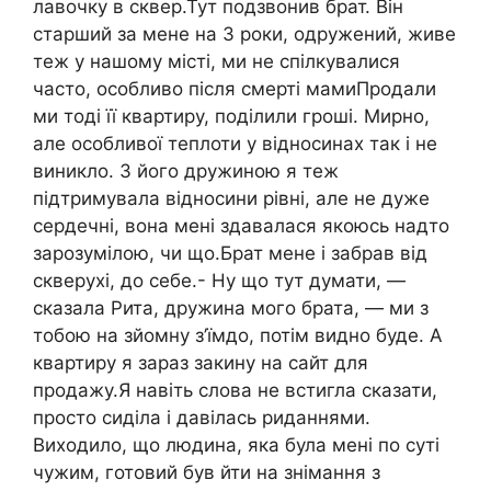
лавочку в сквер.Тут подзвонив брат. Він
старший за мене на 3 роки, одружений, живе
теж у нашому місті, ми не спілкувалися
часто, особливо після смерті мамиПродали
ми тоді її квартиру, поділили гроші. Мирно,
але особливої теплоти у відносинах так і не
виникло. З його дружиною я теж
підтримувала відносини рівні, але не дуже
сердечні, вона мені здавалася якоюсь надто
зарозумілою, чи що.Брат мене і забрав від
скверухі, до себе.- Ну що тут думати, —
сказала Рита, дружина мого брата, — ми з
тобою на зйомну з’їмдо, потім видно буде. А
квартиру я зараз закину на сайт для
продажу.Я навіть слова не встигла сказати,
просто сиділа і давілась риданнями.
Виходило, що людина, яка була мені по суті
чужим, готовий був йти на знімання з