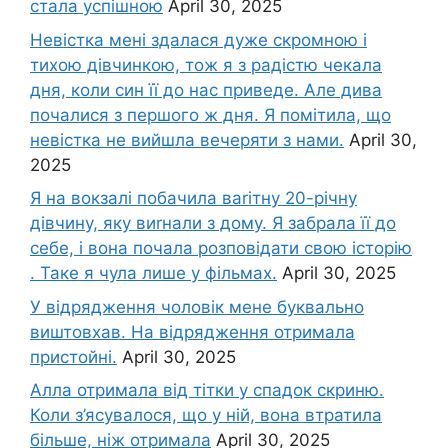
стала успішною
April 30, 2025
Невістка мені здалася дуже скромною і
тихою дівчинкою, тож я з радістю чекала
дня, коли син її до нас приведе. Але дива
почалися з першого ж дня. Я помітила, що
невістка не вийшла вечеряти з нами.
April 30,
2025
Я на вокзалі побачила ваrітну 20-річну
дівчину, яку виrнали з дому. Я забрала її до
себе, і вона почала розповідати свою історію
. Таке я чула лише у фільмах.
April 30, 2025
У відрядження чоловік мене буквально
виштовхав. На відрядження отримала
пристойні.
April 30, 2025
Алла отримала від тітки у спадок скриню.
Коли з’ясувалося, що у ній, вона втратила
більше, ніж отримала
April 30, 2025