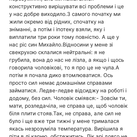
конструктивно вирішувати всі проблеми і це
у нас добре виходило.З самого початку ми
жили окремо від рідних, спочатку на
зніманні, а потім і іпотеку взяли, яку і
виплатили три роки тому повністю. А ще у
нас ріс син Михайло.Відносини у мене зі
свекрухою склалися нейтральні: я не
грубила, вона до нас не лізла, а якщо і щось
говорила чоловікові, то я про це не чула.А
потім я почала дико втомлюватися. Ось
просто сил немає домашніми справами
займатися. Ледве-ледве відсиджу на роботі і
додому, без сил. Чоловік сміявся:- Зовсім ти,
мати, розледачіла, не справа це, щоб чоловік
біля плити стояв.Так, не справа, але сил не
було і ще вже три тижні у мене трималася
якась незрозуміла температура. Вирішила я
піти в лі карню, обстежитись. Лік арі довго не