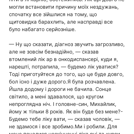
могли встановити причину моїх нездужань,
спочатку все зійшлися на тому, що
щитовидка барахлить, але насправді все
було набагато серйозніше.
— Ну що сказати, діагноз звучить загрозливо,
але не зовсім безнадійно, — сказав
втомлений лік ар в онкодиспансері, куди я,
нарешті, потрапила, — будемо лік уватися?
Тоді приготуйтеся до того, що це буде довго,
бол існо і дуже дорого.Я була розчавлена.
Йшла додому і дороги не бачила. Сонце
світило, а мені здавалося, що кругом
непроглядна ніч. І головне-син, Михайлик,
йому ж тільки 8 років. Як він буде без мене?-
Будемо тебе ліку вати, — сказав чоловік, —
не здамося і все зробимо.Ми і робили. Для