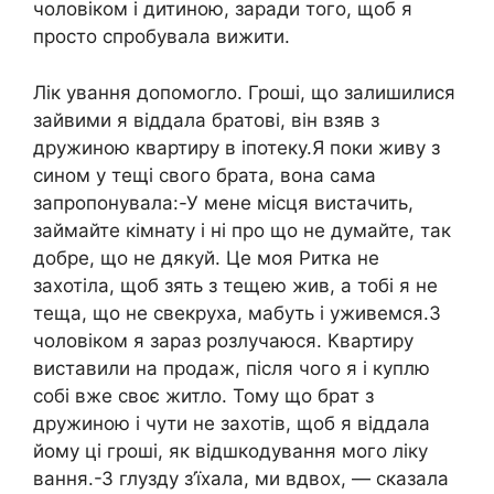
чоловіком і дитиною, заради того, щоб я
просто спробувала вижити.
Лік ування допомогло. Гроші, що залишилися
зайвими я віддала братові, він взяв з
дружиною квартиру в іпотеку.Я поки живу з
сином у тещі свого брата, вона сама
запропонувала:-У мене місця вистачить,
займайте кімнату і ні про що не думайте, так
добре, що не дякуй. Це моя Ритка не
захотіла, щоб зять з тещею жив, а тобі я не
теща, що не свекруха, мабуть і уживемся.З
чоловіком я зараз розлучаюся. Квартиру
виставили на продаж, після чого я і куплю
собі вже своє житло. Тому що брат з
дружиною і чути не захотів, щоб я віддала
йому ці гроші, як відшкодування мого ліку
вання.-З глузду з’їхала, ми вдвох, — сказала