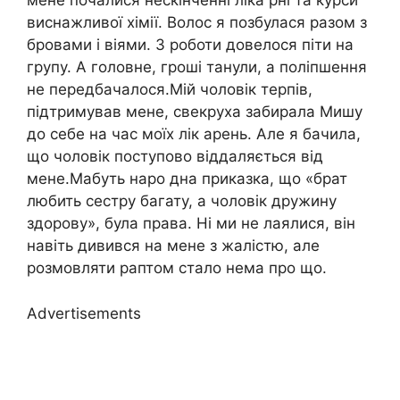
мене почалися нескінченні ліка рні та курси
виснажливої хімії. Волос я позбулася разом з
бровами і віями. З роботи довелося піти на
групу. А головне, гроші танули, а поліпшення
не передбачалося.Мій чоловік терпів,
підтримував мене, свекруха забирала Мишу
до себе на час моїх лік арень. Але я бачила,
що чоловік поступово віддаляється від
мене.Мабуть наро дна приказка, що «брат
любить сестру багату, а чоловік дружину
здорову», була права. Ні ми не лаялися, він
навіть дивився на мене з жалістю, але
розмовляти раптом стало нема про що.
Advertisements