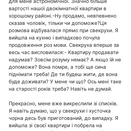
для мене астрономічної. Значно більше
вартості нашої двокімнатної квартири в
хорошому районі.-Ну продамо, невпевнено
сказав чоловік, тільки чи допоможе?Ця
розмова відбувалася прямо при свекрухи. Я
вийшла на кухню і випадково почула
продовження роз мови. Свекруха вперше за
весь час висловилася:- Квартиру продавати
надумав? Зовсім розуму немає? А якщо їй не
допоможе? Вона помре, а тобі ще сина
піднімати треба! Де ти будеш жити, де вона
буде доживати? У мене чи що? Ось мені таке
на старості років треба? Навіть не думай.
Прекрасно, мене вже викреслили зі списків.
Я навіть думаю, що у свекрухи і хусточка
чорна десь був приготований, до випадку. Я
вийшла зі своєї квартири і побрела на