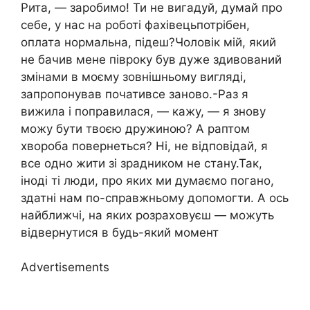
Рита, — заробимо! Ти не вигадуй, думай про
себе, у нас на роботі фахівецьпотрібен,
оплата нормальна, підеш?Чоловік мій, який
не бачив мене півроку був дуже здивований
змінами в моєму зовнішньому вигляді,
запропонував почативсе заново.-Раз я
вижила і поправилася, — кажу, — я знову
можу бути твоєю дружиною? А раптом
хвороба повернеться? Ні, не відповідай, я
все одно жити зі зрадником не стану.Так,
іноді ті люди, про яких ми думаємо погано,
здатні нам по-справжньому допомогти. А ось
найближчі, на яких розраховуєш — можуть
відвернутися в будь-який момент
Advertisements