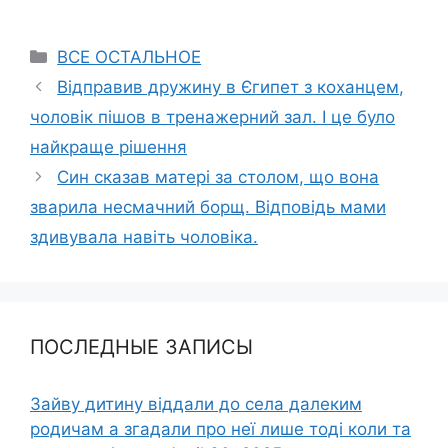
Categories
ВСЕ ОСТАЛЬНОЕ
Відправив дружину в Єгипет з коханцем,
чоловік пішов в тренажерний зал. І це було
найкраще рішення
Син сказав матері за столом, що вона
зварила несмачний борщ. Відповідь мами
здивувала навіть чоловіка.
ПОСЛЕДНЫЕ ЗАПИСЫ
Зайву дитину віддали до села далеким
родичам а згадали про неї лише тоді коли та