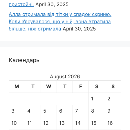
пристойні.
April 30, 2025
Алла отримала від тітки у спадок скриню.
Коли з’ясувалося, що у ній, вона втратила
більше, ніж отримала
April 30, 2025
Календарь
August 2026
M
T
W
T
F
S
S
1
2
3
4
5
6
7
8
9
10
11
12
13
14
15
16