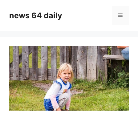
Skip
to
news 64 daily
Menu
content