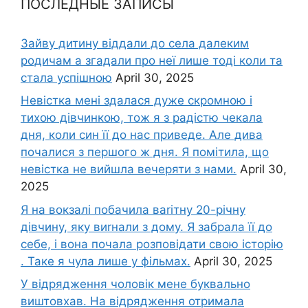
ПОСЛЕДНЫЕ ЗАПИСЫ
Зайву дитину віддали до села далеким
родичам а згадали про неї лише тоді коли та
стала успішною
April 30, 2025
Невістка мені здалася дуже скромною і
тихою дівчинкою, тож я з радістю чекала
дня, коли син її до нас приведе. Але дива
почалися з першого ж дня. Я помітила, що
невістка не вийшла вечеряти з нами.
April 30,
2025
Я на вокзалі побачила ваrітну 20-річну
дівчину, яку виrнали з дому. Я забрала її до
себе, і вона почала розповідати свою історію
. Таке я чула лише у фільмах.
April 30, 2025
У відрядження чоловік мене буквально
виштовхав. На відрядження отримала