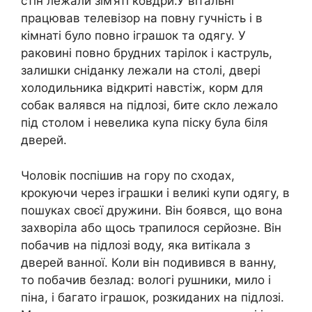
стін лежали зім’яті ковдри.У вітальні
працював телевізор на повну гучність і в
кімнаті було повно іграшок та одягу. У
раковині повно брудних тарілок і каструль,
залишки сніданку лежали на столі, двері
холодильника відкриті навстіж, корм для
собак валявся на підлозі, бите скло лежало
під столом і невелика купа піску була біля
дверей.
Чоловік поспішив на гору по сходах,
крокуючи через іграшки і великі купи одягу, в
пошуках своєї дружини. Він боявся, що вона
захворіла або щось трапилося серйозне. Він
побачив на підлозі воду, яка витікала з
дверей ванної. Коли він подивився в ванну,
то побачив безлад: вологі рушники, мило і
піна, і багато іграшок, розкиданих на підлозі.