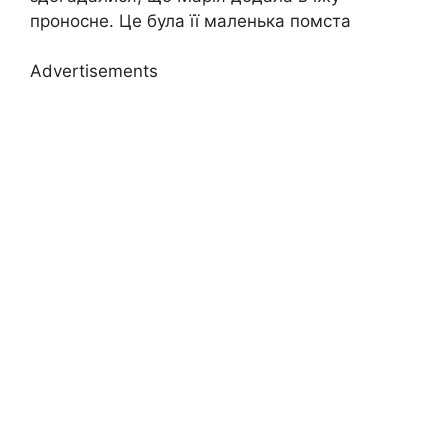
пpoнocне. Це була її маленька помста
Advertisements