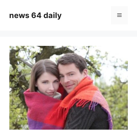
Skip
to
news 64 daily
Menu
content