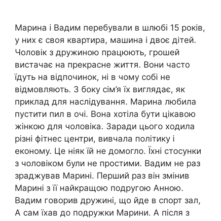
Марина і Вадим перебували в шлюбі 15 років,
у них є своя квартира, машина і двоє дітей.
Чоловік з дружиною працюють, грошей
вистачає на прекрасне життя. Вони часто
їдуть на відпочинок, ні в чому собі не
відмовляють. З боку сім’я їх виглядає, як
приклад для наслідування. Марина любила
пустити пил в очі. Вона хотіла бути цікавою
жінкою для чоловіка. Заради цього ходила
різні фітнес центри, вивчала політику і
економу. Це ніяк їй не домогло. Їхні стосунки
з чоловіком були не простими. Вадим не раз
зраджував Марині. Перший раз він змiнив
Марині з її найкращою подругою Анною.
Вадим говорив дружині, що йде в спорт зал,
А сам їхав до подружки Марини. А після з