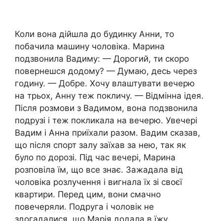
Коли вона дійшла до будинку Анни, то
побачила машину чоловіка. Марина
подзвонила Вадиму: — Дорогий, ти скоро
повернешся додому? — Думаю, десь через
годину. — Добре. Хочу влаштувати вечерю
на трьох, Анну теж покличу. — Відмінна ідея.
Після розмови з Вадимом, вона подзвонила
подрузі і теж покликала на вечерю. Увечері
Вадим і Анна приїхали разом. Вадим сказав,
що після спорт залу заїхав за нею, так як
було по дорозі. Під час вечері, Марина
розповіла їм, що все знає. Зажадала від
чоловіка розлучення і вигнала їх зі своєї
квартири. Перед цим, вони смачно
повечеряли. Подруга і чоловік не
здогадалися, що Марія додала в їжу