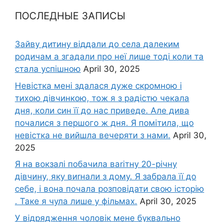
ПОСЛЕДНЫЕ ЗАПИСЫ
Зайву дитину віддали до села далеким
родичам а згадали про неї лише тоді коли та
стала успішною
April 30, 2025
Невістка мені здалася дуже скромною і
тихою дівчинкою, тож я з радістю чекала
дня, коли син її до нас приведе. Але дива
почалися з першого ж дня. Я помітила, що
невістка не вийшла вечеряти з нами.
April 30,
2025
Я на вокзалі побачила ваrітну 20-річну
дівчину, яку виrнали з дому. Я забрала її до
себе, і вона почала розповідати свою історію
. Таке я чула лише у фільмах.
April 30, 2025
У відрядження чоловік мене буквально