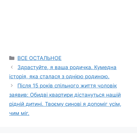
Categories
ВСЕ ОСТАЛЬНОЕ
Здрастуйте, я ваша родичка. Кумедна
історія, яка сталася з однією родиною.
Після 15 років спільного життя чоловік
заявив: Обидві квартири дістануться нашій
рідній дитині. Твоєму синові я допоміг усім,
чим міг.