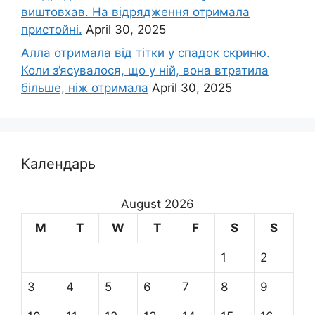
виштовхав. На відрядження отримала
пристойні.
April 30, 2025
Алла отримала від тітки у спадок скриню.
Коли з’ясувалося, що у ній, вона втратила
більше, ніж отримала
April 30, 2025
Календарь
August 2026
M
T
W
T
F
S
S
1
2
3
4
5
6
7
8
9