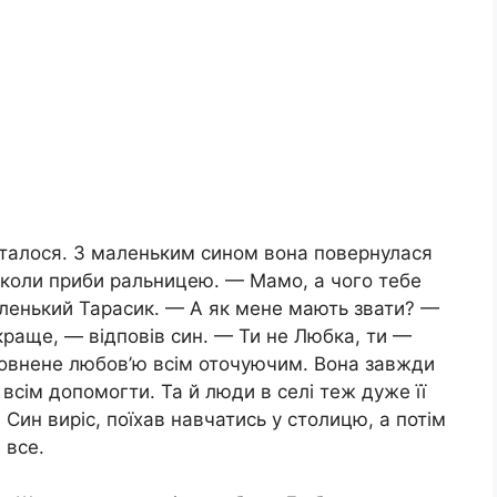
істалося. З маленьким сином вона повернулася
школи приби ральницею. — Мамо, а чого тебе
аленький Тарасик. — А як мене мають звати? —
раще, — відповів син. — Ти не Любка, ти —
сповнене любов’ю всім оточуючим. Вона завжди
 всім допомогти. Та й люди в селі теж дуже її
 Син виріс, поїхав навчатись у столицю, а потім
 все.