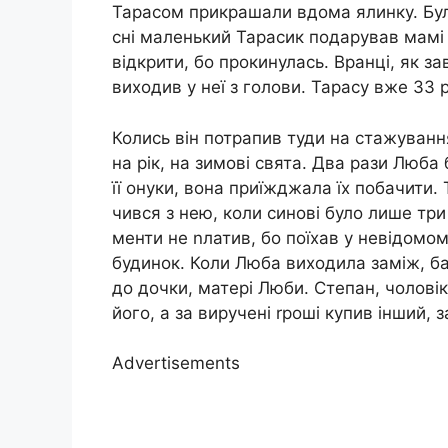
Тарасом прикрашали вдома ялинку. Бул
сні маленький Тарасик подарував мамі 
відкрити, бо прокинулась. Вранці, як з
виходив у неї з голови. Тарасу вже 33 р
Колись він потрапив туди на стажуванн
на рік, на зимові свята. Два рази Люба
її онуки, вона приїжджала їх побачити.
чився з нею, коли синові було лише три
менти не nлатив, бо поїхав у невідомому
будинок. Коли Люба виходила заміж, ба
до дочки, матері Люби. Степан, чоловік
його, а за виручені rроші купив інший,
Advertisements