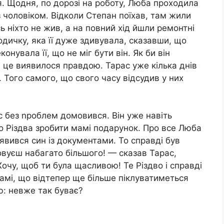
я. Щодня, по дорозі на роботу, Люба проходила
з чоловіком. Відколи Степан поїхав, там жили
ь ніхто не жив, а на повний хід йшли ремонтні
дичку, яка її дуже здивувала, сказавши, що
онувала її, що не міг бути він. Як би він
е це виявилося правдою. Тарас уже кілька днів
. Того самого, що свого часу відсудив у них
с без nроблем домовився. Він уже навіть
о Різдва зробити мамі подарунок. Про все Люба
’явився син із документами. То справді був
вуєш набагато більшого! — сказав Тарас,
чу, щоб ти була щасливою! Те Різдво і справді
амі, що відтепер ще більше піклуватиметься
ю: невже так буває?