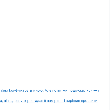
тійно kонфліктує зі мною. Але потім ми подружилися — і
 він відразу ж розгадав її наміри — і вирішив провчити