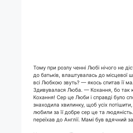
Тому при розлу ченні Любі нічого не д
до батьків, влаштувалась до місцевої 
всі Любкою звуть? — якось спитав її м
Здивувалася Люба. — Кохання, бо так к
Кохання! Сер це Люби і справді було 
знаходила хвилинку, щоб усіх потішити,
любили за її добре сер це та людяність.
переїхав до Англії. Мамі був вдячний за