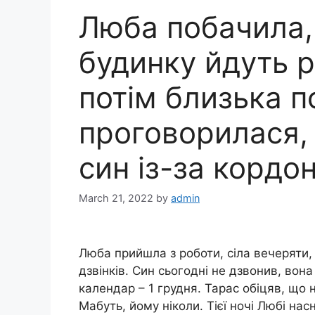
Люба побачила, 
будинку йдуть р
потім близька п
проговорилася, 
син із-за кордо
March 21, 2022
by
admin
Люба прийшла з роботи, сіла вечеряти,
дзвінків. Син сьогодні не дзвонив, вон
календар – 1 грудня. Тарас обіцяв, що н
Мабуть, йому ніколи. Тієї ночі Любі на