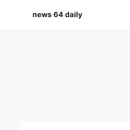
Skip
to
news 64 daily
content