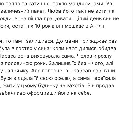
о тепло та затишно, пахло мандаринами. Уві
величезний пакет. Люба його так і не встигла
авжди, вона пішла працювати. Цілий день син не
оки, останніх 10 років він мешкає в Англії.
я, то там і залишився. До мами приїжджає раз
 була в гостях у сина: коли наро дилися обидва
 Тараса вона виховувала сама. Чоловік розлу
 з половиною роки. Залишив їх без нічого, алі
 напрямку. Але головне, він забрав собі їхній
буся віддала їй свою оселю, а сама переїхала
, жити у цьому будинку не захотів. Він продав
 завбачливо оформивши його на себе.