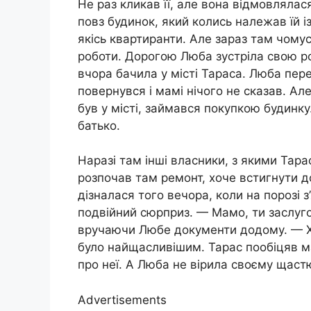
Не раз кликав її, але вона відмовлялас
повз будинок, який колись належав їй і
якісь квартиранти. Але зараз там чомус
роботи. Дорогою Люба зустріла свою ро
вчора бачила у місті Тараса. Люба перек
повернувся і мамі нічого не сказав. Ал
був у місті, займався покупкою будинку
батько.
Наразі там інші власники, з якими Тара
розпочав там ремонт, хоче встигнути д
дізналася того вечора, коли на порозі з
подвійний сюрприз. — Мамо, ти заслуго
вручаючи Любе документи додому. — Хо
було найщасливішим. Тарас пообіцяв м
про неї. А Люба не вірила своєму щаст
Advertisements