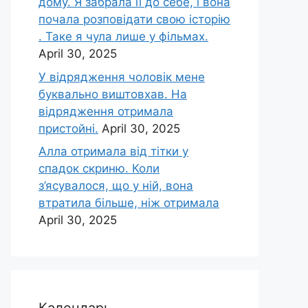
дому. Я забрала її до себе, і вона
почала розповідати свою історію
. Таке я чула лише у фільмах.
April 30, 2025
У відрядження чоловік мене
буквально виштовхав. На
відрядження отримала
пристойні.
April 30, 2025
Алла отримала від тітки у
спадок скриню. Коли
з’ясувалося, що у ній, вона
втратила більше, ніж отримала
April 30, 2025