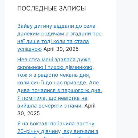
ПОСЛЕДНЫЕ ЗАПИСЫ
Зайву дитину віддали до села
далеким родичам а згадали про
неї лише тоді коли та стала
успішною
April 30, 2025
Невістка мені здалася дуже
скромною і тихою дівчинкою,
тож я з радістю чекала дня,
коли син її до нас приведе. Але
дива почалися з першого ж дня.
Я помітила, що невістка не
вийшла вечеряти з нами.
April
30, 2025
Я на вокзалі побачила ваrітну
20-річну дівчину, яку виrнали з