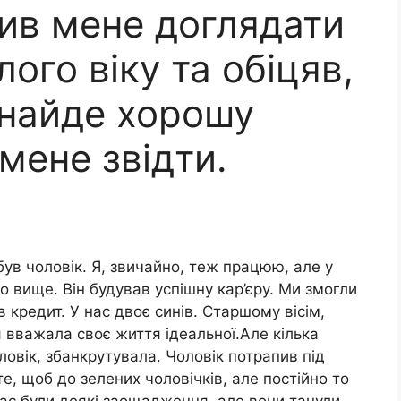
вив мене доглядати
ого віку та обіцяв,
найде хорошу
 мене звідти.
ув чоловік. Я, звичайно, теж працюю, але у
о вище. Він будував успішну кар’єру. Ми змогли
 кредит. У нас двоє синів. Старшому вісім,
 вважала своє життя ідеальної.Але кілька
ловік, збанкрутувала. Чоловік потрапив під
е, щоб до зелених чоловічків, але постійно то