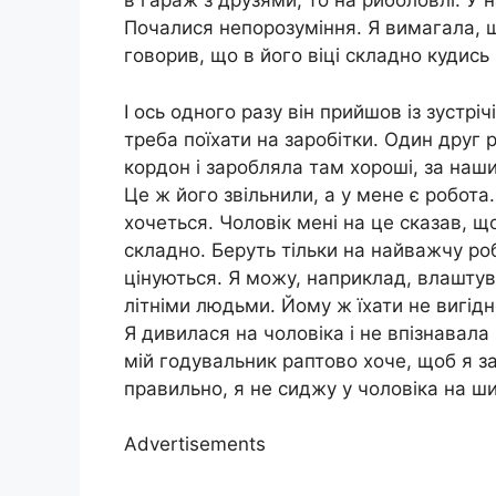
в гараж з друзями, то на риболовлі. У 
Почалися непорозуміння. Я вимагала, що
говорив, що в його віці складно кудись
І ось одного разу він прийшов із зустрі
треба поїхати на заробітки. Один друг 
кордон і заробляла там хороші, за наш
Це ж його звільнили, а у мене є робота.
хочеться. Чоловік мені на це сказав, 
складно. Беруть тільки на найважчу роб
цінуються. Я можу, наприклад, влаштув
літніми людьми. Йому ж їхати не вигідн
Я дивилася на чоловіка і не впізнавала
мій годувальник раптово хоче, щоб я з
правильно, я не сиджу у чоловіка на ши
Advertisements