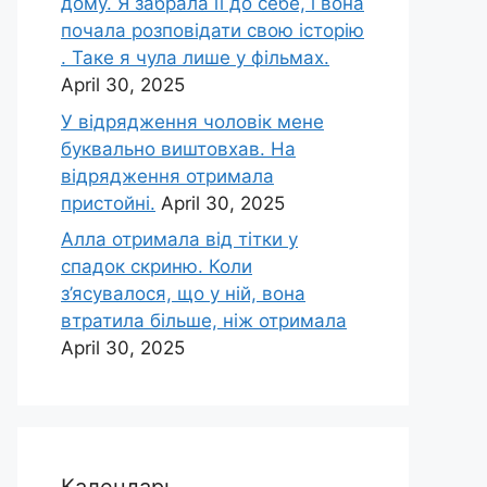
дому. Я забрала її до себе, і вона
почала розповідати свою історію
. Таке я чула лише у фільмах.
April 30, 2025
У відрядження чоловік мене
буквально виштовхав. На
відрядження отримала
пристойні.
April 30, 2025
Алла отримала від тітки у
спадок скриню. Коли
з’ясувалося, що у ній, вона
втратила більше, ніж отримала
April 30, 2025