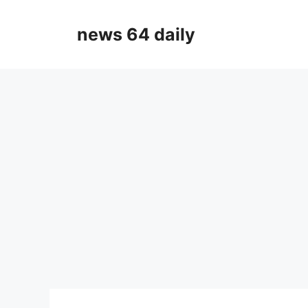
Skip
to
news 64 daily
content