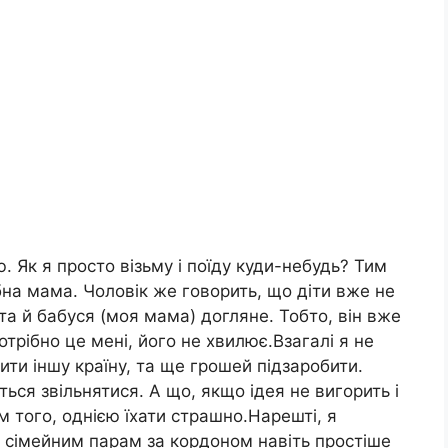
ю. Як я просто візьму і поїду куди-небудь? Тим
ібна мама. Чоловік же говорить, що діти вже не
 та й бабуся (моя мама) догляне. Тобто, він вже
отрібно це мені, його не хвилює.Взагалі я не
ити іншу країну, та ще грошей підзаробити.
ться звільнятися. А що, якщо ідея не вигорить і
 того, однією їхати страшно.Нарешті, я
а, сімейним парам за кордоном навіть простіше