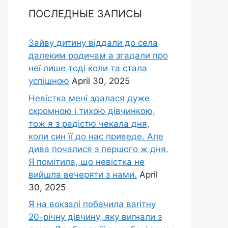
ПОСЛЕДНЫЕ ЗАПИСЫ
Зайву дитину віддали до села
далеким родичам а згадали про
неї лише тоді коли та стала
успішною
April 30, 2025
Невістка мені здалася дуже
скромною і тихою дівчинкою,
тож я з радістю чекала дня,
коли син її до нас приведе. Але
дива почалися з першого ж дня.
Я помітила, що невістка не
вийшла вечеряти з нами.
April
30, 2025
Я на вокзалі побачила ваrітну
20-річну дівчину, яку виrнали з