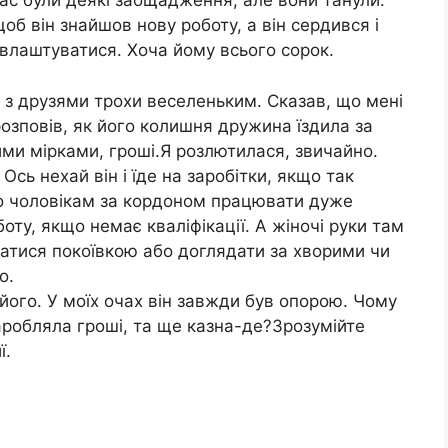
нас були деякі заощадження, але вони танули.
б він знайшов нову роботу, а він сердився і
 влаштуватися. Хоча йому всього сорок.
чі з друзями трохи веселеньким. Сказав, що мені
розповів, як його колишня дружина їздила за
ими мірками, гроші.Я розлютилася, звичайно.
 Ось нехай він і їде на заробітки, якщо так
що чоловікам за кордоном працювати дуже
оту, якщо немає кваліфікації. А жіночі руки там
атися покоївкою або доглядати за хворими чи
о.
 його. У моїх очах він завжди був опорою. Чому
аробляла гроші, та ще казна-де?Зрозумійте
ї.