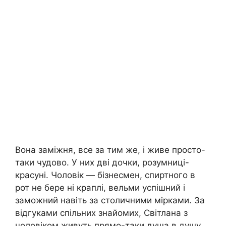
Вона заміжня, все за тим же, і живе просто-
таки чудово. У них дві дочки, розумниці-
красуні. Чоловік — бізнесмен, спиртного в
рот не бере ні краплі, вельми успішний і
заможний навіть за столичними мірками. За
відгуками спільних знайомих, Світлана з
чоловіком живуть прямо-таки душа в душу,