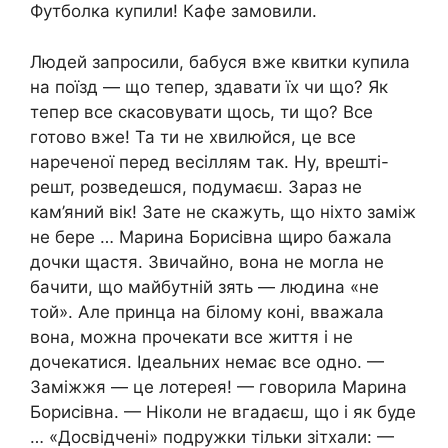
Футболка купили! Кафе замовили.
Людей запросили, бабуся вже квитки купила
на поїзд — що тепер, здавати їх чи що? Як
тепер все скасовувати щось, ти що? Все
готово вже! Та ти не хвилюйся, це все
нареченої перед весіллям так. Ну, врешті-
решт, розведешся, подумаєш. Зараз не
кам’яний вік! Зате не скажуть, що ніхто заміж
не бере … Марина Борисівна щиро бажала
дочки щастя. Звичайно, вона не могла не
бачити, що майбутній зять — людина «не
той». Але принца на білому коні, вважала
вона, можна прочекати все життя і не
дочекатися. Ідеальних немає все одно. —
Заміжжя — це лотерея! — говорила Марина
Борисівна. — Ніколи не вгадаєш, що і як буде
… «Досвідчені» подружки тільки зітхали: —