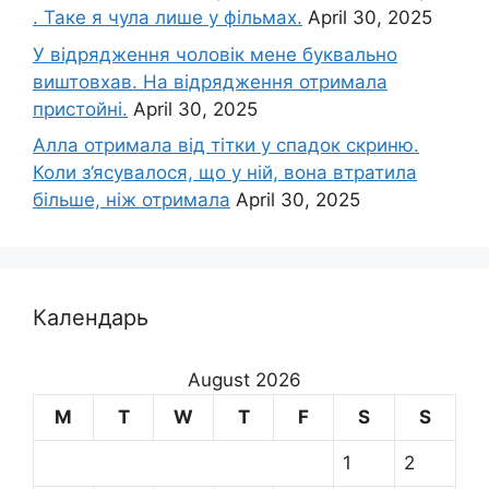
. Таке я чула лише у фільмах.
April 30, 2025
У відрядження чоловік мене буквально
виштовхав. На відрядження отримала
пристойні.
April 30, 2025
Алла отримала від тітки у спадок скриню.
Коли з’ясувалося, що у ній, вона втратила
більше, ніж отримала
April 30, 2025
Календарь
August 2026
M
T
W
T
F
S
S
1
2