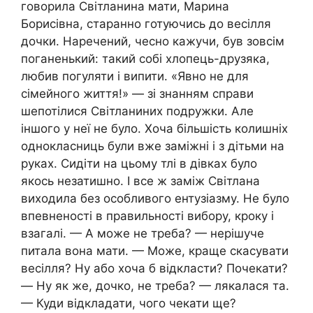
говорила Світланина мати, Марина
Борисівна, старанно готуючись до весілля
дочки. Наречений, чесно кажучи, був зовсім
поганенький: такий собі хлопець-друзяка,
любив погуляти і випити. «Явно не для
сімейного життя!» — зі знанням справи
шепотілися Світланиних подружки. Але
іншого у неї не було. Хоча більшість колишніх
однокласниць були вже заміжні і з дітьми на
руках. Сидіти на цьому тлі в дівках було
якось незатишно. І все ж заміж Світлана
виходила без особливого ентузіазму. Не було
впевненості в правильності вибору, кроку і
взагалі. — А може не треба? — нерішуче
питала вона мати. — Може, краще скасувати
весілля? Ну або хоча б відкласти? Почекати?
— Ну як же, дочко, не треба? — лякалася та.
— Куди відкладати, чого чекати ще?