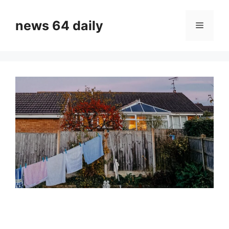
Skip
to
news 64 daily
Menu
content