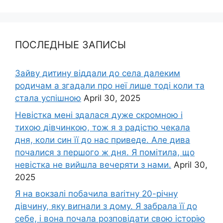
ПОСЛЕДНЫЕ ЗАПИСЫ
Зайву дитину віддали до села далеким
родичам а згадали про неї лише тоді коли та
стала успішною
April 30, 2025
Невістка мені здалася дуже скромною і
тихою дівчинкою, тож я з радістю чекала
дня, коли син її до нас приведе. Але дива
почалися з першого ж дня. Я помітила, що
невістка не вийшла вечеряти з нами.
April 30,
2025
Я на вокзалі побачила ваrітну 20-річну
дівчину, яку виrнали з дому. Я забрала її до
себе, і вона почала розповідати свою історію