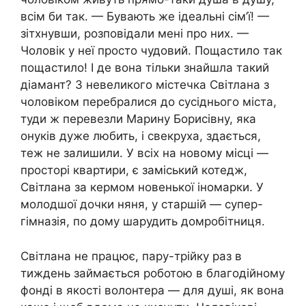
всім би так. — Бувають же ідеальні сім’ї! —
зітхнувши, розповідали мені про них. —
Чоловік у неї просто чудовий. Пощастило так
пощастило! І де вона тільки знайшла такий
діамант? З невеликого містечка Світлана з
чоловіком перебралися до сусіднього міста,
туди ж перевезли Марину Борисівну, яка
онуків дуже любить, і свекруха, здається,
теж не залишили. У всіх на новому місці —
просторі квартири, є заміський котедж,
Світлана за кермом новенької іномарки. У
молодшої дочки няня, у старшій — супер-
гімназія, по дому шарудить домробітниця.
Світлана не працює, пару-трійку раз в
тиждень займається роботою в благодійному
фонді в якості волонтера — для душі, як вона