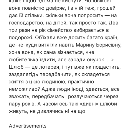
каже і щоб вдома не киснути. Чоловікові
вона повністю довіряє, і він їй теж, грошей
дає їй стільки, скільки вона попросить — на
господарство, на дітей, так просто так. Два-
три рази на рік сімейство вибирається в
подорожі. Об’їхали вже досить багато країн,
де-не-куди витягли навіть Марину Борисівну,
хоча вона, як сама зізнається, «не
любителька їздити, але заради онучок … »
Шлюб — це лотерея, і тут вже як пощастить,
заздалегідь передбачити, як складеться
життя з цією людиною, практично
неможливо? Адже люди іноді, здається, все
зважать, передбачать і розлучаються через
пару років. А часом ось такі «дивні» шлюби
живуть, не дивлячись ні на що
Advertisements