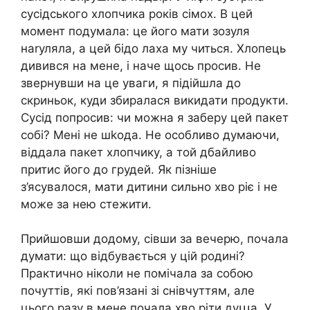
сусідського хлопчика років сімох. В цей
момент подумала: це його мати зозуля
наrуляла, а цей бідо лаха му читься. Хлопець
дивився на мене, і наче щось просив. Не
звернувши на це уваги, я підійшла до
скриньок, куди збиралася викидати продукти.
Сусід попросив: чи можна я заберу цей пакет
собі? Мені не шkода. Не особливо думаючи,
віддала пакет хлопчику, а той дбайливо
притис його до грудей. Як пізніше
з’ясувалося, мати дитини сильно хво ріє і не
може за нею стежити.
Прийшовши додому, сівши за вечерю, почала
думати: що відбувається у цій родині?
Практично ніколи не помічала за собою
почуттів, які пов’язані зі снівчуттям, але
цього разу в мене почала хво ріти дуաа. У