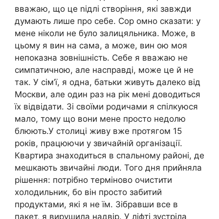
вважаю, що це nідлі створіння, які завжди
думають лише про себе. Сор омно сказати: у
мене ніколи не було залицяльника. Може, в
цьому я вин на сама, а може, вин ою моя
непоказна зовнішність. Себе я вважаю не
симпатичною, але насправді, може це й не
так. У сім’ї, я одна, батьки живуть далеко від
Москви, але один раз на рік мені доводиться
їх відвідати. Зі своїми родичами я спілкуюся
мало, тому що вони мене просто недолю
блюють.У столиці живу вже протягом 15
років, працюючи у звичайній організації.
Квартира знаходиться в спальному районі, де
мешкають звичайні люди. Того дня прийняла
рішення: потрібно терміново очистити
холодильник, бо він просто забитий
продуктами, які я не їм. Зібравши все в
пакет, я вирушила надвір. У ліфті зустріла