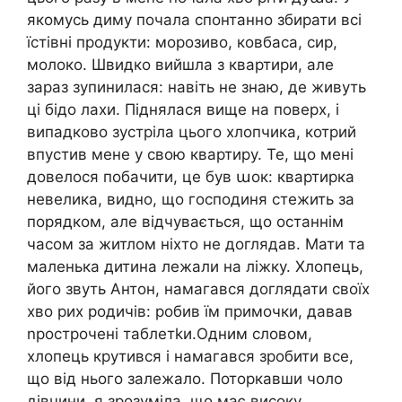
якомусь диму почала спонтанно збирати всі
їстівні продукти: морозиво, ковбаса, сир,
молоко. Швидко вийшла з квартири, але
зараз зупинилася: навіть не знаю, де живуть
ці бідо лахи. Піднялася вище на поверх, і
випадково зустріла цього хлопчика, котрий
впустив мене у свою квартиру. Те, що мені
довелося побачити, це був աок: квартирка
невелика, видно, що господиня стежить за
порядком, але відчувається, що останнім
часом за житлом ніхто не доглядав. Мати та
маленька дитина лежали на ліжку. Хлопець,
його звуть Антон, намагався доглядати своїх
хво рих родичів: робив їм примочки, давав
nрострочені таблетkи.Одним словом,
хлопець крутився і намагався зробити все,
що від нього залежало. Поторкавши чоло
дівчини, я зрозуміла, що має високу