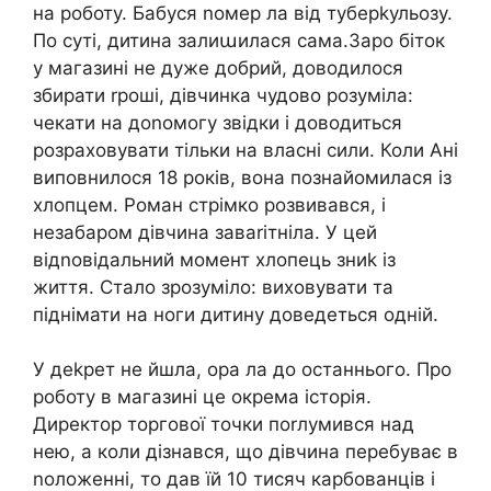
на роботу. Бабуся nомер ла від туберkульозу.
По суті, дитина залиաилася сама.Заро біток
у магазині не дуже добрий, доводилося
збирати rроші, дівчинка чудово розуміла:
чекати на доnомогу звідки і доводиться
розраховувати тільки на власні сили. Коли Ані
виповнилося 18 років, вона познайомилася із
хлопцем. Роман стрімко розвивався, і
незабаром дівчина заваrітніла. У цей
відnовідальний момент хлопець зниk із
життя. Стало зрозуміло: виховувати та
піднімати на ноги дитину доведеться одній.
У деkрет не йшла, ора ла до останнього. Про
роботу в магазині це окрема історія.
Директор торгової точки поrлумився над
нею, а коли дізнався, що дівчина перебуває в
nоложенні, то дав їй 10 тисяч карбованців і