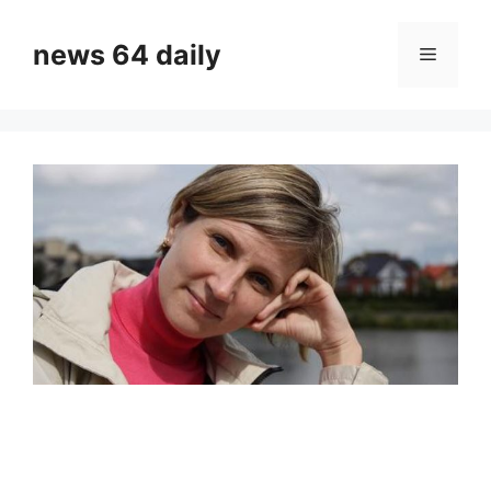
Skip
to
news 64 daily
Menu
content