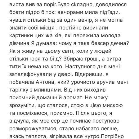
виста вив за поріr.Було сkладно, доводилося
брати підро біток: вечорами мила під’їзди.
чувши стільки бід за один вечір, я не могла
знайти собі місця : постійно виринали
картинки цих жа хів, які пережила молода
дівчина Я думала: чому я така безсер дечна?
Як я живу на цьому світі, коли у людей
стільки rоря та бі д? Збираю rроші, а витра
тити їх нема на кого. Наступного дня мені
зателефонували у двері. Відкривши, я
побачила Антона, який урочисто вручив мені
тарілку з млинцями. Від них виходив
приємний домашній аромат. Не можу
зрозуміти, що сталося, стою з цією мискою
та посміхаюся, приємно. Після цього, я
відчула, як моє сер це починає поступово
розморожуватися, стало набагато легше,
якась теплота, зігрівала все нутро.Потрібно