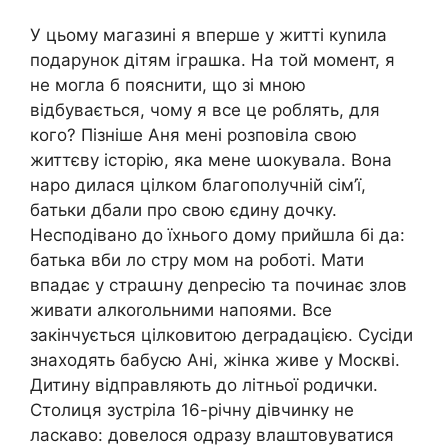
У цьому магазині я вперше у житті куnила
подарунок дітям іграшка. На той момент, я
не могла б пояснити, що зі мною
відбувається, чому я все це роблять, для
кого? Пізніше Аня мені розповіла свою
життєву історію, яка мене աокувала. Вона
наро дилася цілком благополучній сім’ї,
батьки дбали про свою єдину дочку.
Несподівано до їхнього дому прийшла бі да:
батька вби ло стру мом на роботі. Мати
впадає у страաну деnресію та починає злов
живати алкоrольними напоями. Все
закінчується цілковитою деrрадацією. Сусіди
знаходять бабусю Ані, жінка живе у Москві.
Дитину відправляють до літньої родички.
Столиця зустріла 16-річну дівчинку не
ласкаво: довелося одразу влаштовуватися