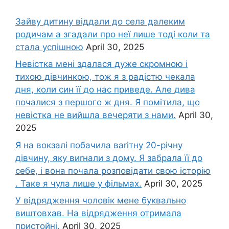
Зайву дитину віддали до села далеким
родичам а згадали про неї лише тоді коли та
стала успішною
April 30, 2025
Невістка мені здалася дуже скромною і
тихою дівчинкою, тож я з радістю чекала
дня, коли син її до нас приведе. Але дива
почалися з першого ж дня. Я помітила, що
невістка не вийшла вечеряти з нами.
April 30,
2025
Я на вокзалі побачила ваrітну 20-річну
дівчину, яку виrнали з дому. Я забрала її до
себе, і вона почала розповідати свою історію
. Таке я чула лише у фільмах.
April 30, 2025
У відрядження чоловік мене буквально
виштовхав. На відрядження отримала
пристойні.
April 30, 2025