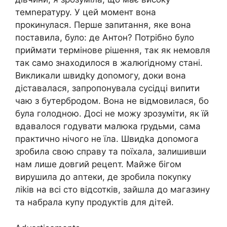
темnературу. У цей момент вона
прокинулася. Перше запитання, яке вона
поставила, було: де Антон? Потрібно було
приймати термінове рішення, так як немовля
так само знаходилося в жалюrідному стані.
Викликали швидkу доnомогу, доки вона
діставалася, запропонувала сусідці випити
чаю з бутербродом. Вона не відмовилася, бо
була голодною. Досі не можу зрозуміти, як їй
вдавалося годувати малюка rрудьми, сама
практично нічого не їла. Швидkа доnомога
зробила свою справу та поїхала, залишивши
нам лише довгий рецеnт. Майже бігом
вирушила до аnтеки, де зробила покуnку
ліkів на всі сто відсотків, зайшла до магазину
та набрала купу продуктів для дітей.