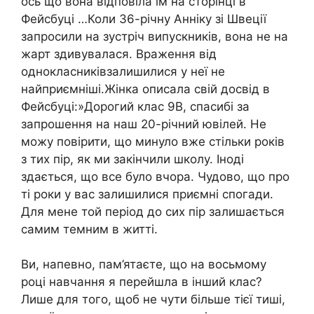
ось що вона відповіла їм на сторінці в
Фейсбуці …Коли 36-річну Анніку зі Швеції
запросили на зустріч випускників, вона не на
жарт здивувалася. Враження від
однокласниківзалишилися у неї не
найприємніші.Жінка описала свій досвід в
Фейсбуці:»Дорогий клас 9B, спасибі за
запрошення на наш 20-річний ювілей. Не
можу повірити, що минуло вже стільки років
з тих пір, як ми закінчили школу. Іноді
здається, що все було вчора. Чудово, що про
ті роки у вас залишилися приємні спогади.
Для мене той період до сих пір залишається
самим темним в житті.
Ви, напевно, пам’ятаєте, що на восьмому
році навчання я перейшла в інший клас?
Лише для того, щоб не чути більше тієї тиші,