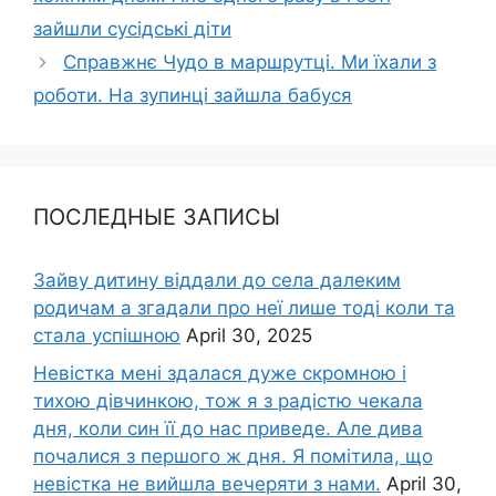
зайшли сусідські діти
Справжнє Чудо в маршрутці. Ми їхали з
роботи. На зупинці зайшла бабуся
ПОСЛЕДНЫЕ ЗАПИСЫ
Зайву дитину віддали до села далеким
родичам а згадали про неї лише тоді коли та
стала успішною
April 30, 2025
Невістка мені здалася дуже скромною і
тихою дівчинкою, тож я з радістю чекала
дня, коли син її до нас приведе. Але дива
почалися з першого ж дня. Я помітила, що
невістка не вийшла вечеряти з нами.
April 30,