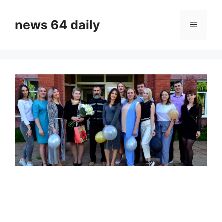
Skip
to
news 64 daily
Menu
content