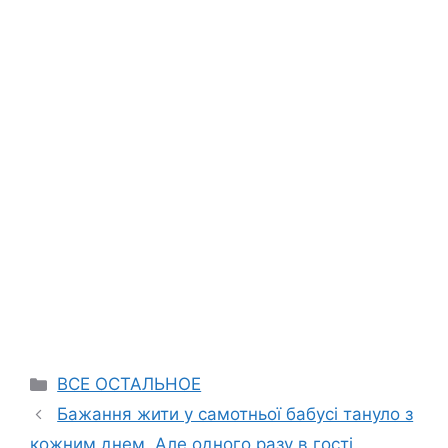
Categories
ВСЕ ОСТАЛЬНОЕ
Бажання жити у самотньої бабусі тануло з
кожним днем. Але одного разу в гості